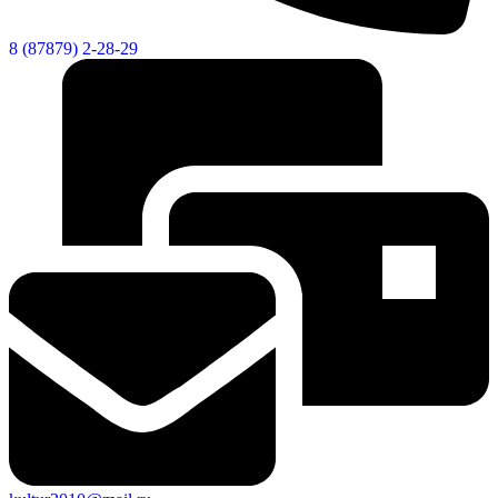
8 (87879) 2-28-29
Новости
Документы
Контакты
Газета "Минги Тау"
Виртуальная
приемная
Культурный
код кластера