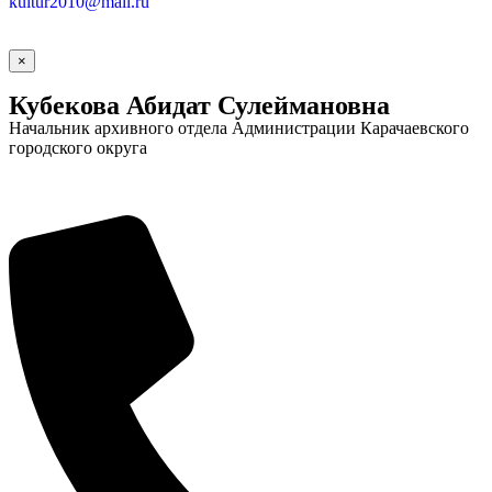
kultur2010@mail.ru
×
Кубекова Абидат Сулеймановна
Начальник архивного отдела Администрации Карачаевского
городского округа
Социальные
видеоролики
Веб
камера