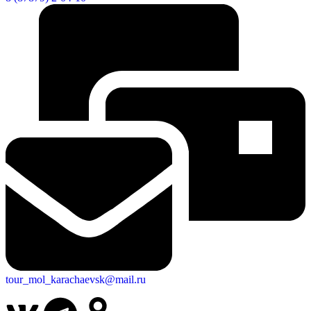
tour_mol_karachaevsk@mail.ru