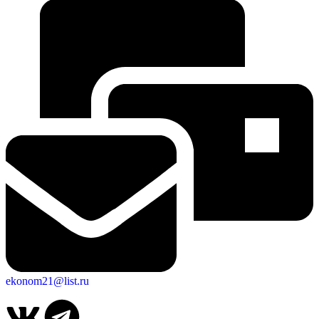
Об округе
ekonom21@list.ru