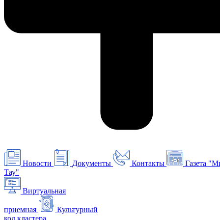
Новости
Документы
Контакты
Газета "М
Тау"
Виртуальная
приемная
Культурный
код кластера