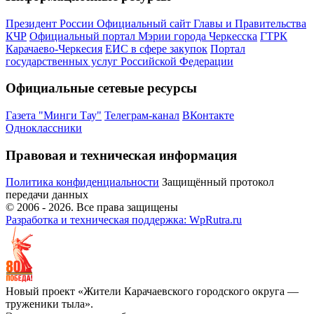
Президент России
Официальный сайт Главы и Правительства
КЧР
Официальный портал Мэрии города Черкесска
ГТРК
Карачаево-Черкесия
ЕИС в сфере закупок
Портал
государственных услуг Российской Федерации
Официальные сетевые ресурсы
Газета "Минги Тау"
Телеграм-канал
ВКонтакте
Одноклассники
Правовая и техническая информация
Политика конфиденциальности
Защищённый протокол
передачи данных
© 2006 -
2026
. Все права защищены
Разработка и техническая поддержка: WpRutra.ru
Новый проект «Жители Карачаевского городского округа —
труженики тыла».