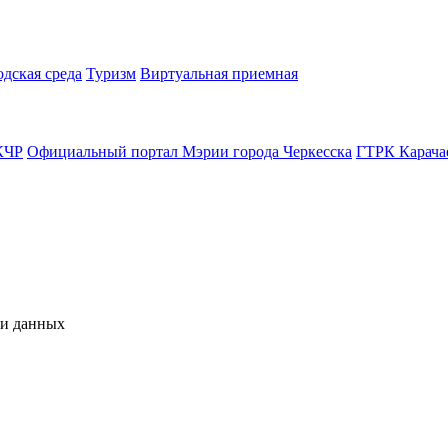
одская среда
Туризм
Виртуальная приемная
КЧР
Официальный портал Мэрии города Черкесска
ГТРК Карача
чи данных