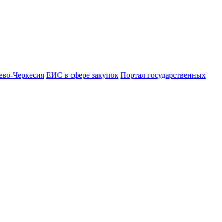
ево-Черкесия
ЕИС в сфере закупок
Портал государственных