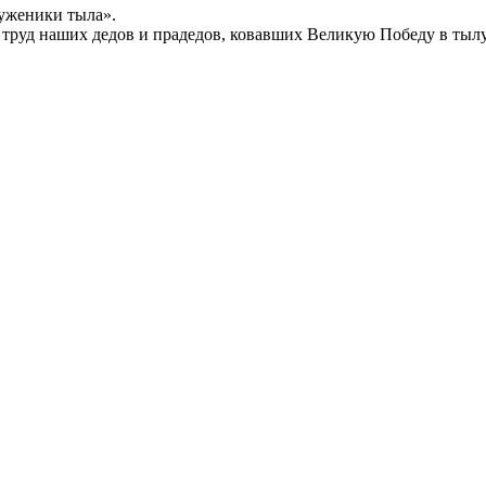
уженики тыла».
й труд наших дедов и прадедов, ковавших Великую Победу в тыл