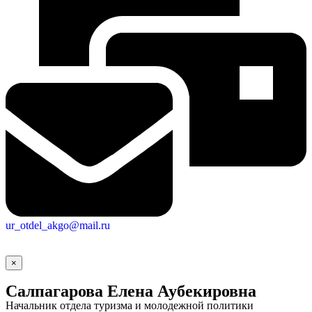
ur_otdel_akgo@mail.ru
×
Салпагарова Елена Аубекировна
Начальник отдела туризма и молодежной политики