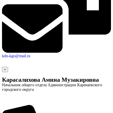
Городская Среда
kdn-kgo@mail.ru
×
Карасалихова Амина Музакировна
Начальник общего отдела Администрации Карачаевского
городского округа