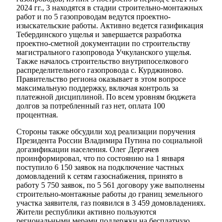
2024 гг., 3 находятся в стадии строительно-монтажных
работ и по 5 газопроводам ведутся проектно-
изыскательские работы. Активно ведется газификация
Тебердинского ущелья и завершается разработка
проектно-сметной документации по строительству
магистрального газопровода Учкуланского ущелья.
Также началось строительство внутрипоселкового
распределительного газопровода с. Курджиново.
Мэр
Правительство региона оказывает в этом вопросе
максимальную поддержку, включая контроль за
платежной дисциплиной. По всем уровням бюджета
долгов за потребленный газ нет, оплата 100
процентная.
Стороны также обсудили ход реализации поручения
Президента России Владимира Путина по социальной
догазификации населения. Олег Дергачев
проинформировал, что по состоянию на 1 января
поступило 6 150 заявок на подключение частных
домовладений к сетям газоснабжения, принято в
работу 5 750 заявок, по 5 561 договору уже выполнены
строительно-монтажные работы до границ земельного
участка заявителя, газ появился в 3 459 домовладениях.
Жители республики активно пользуются
региональными мерами поддержки на бесплатную