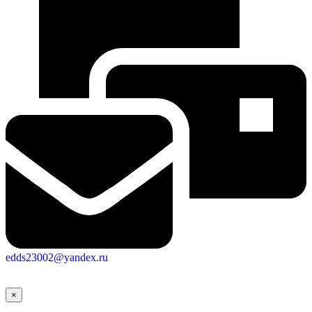
edds23002@yandex.ru
×