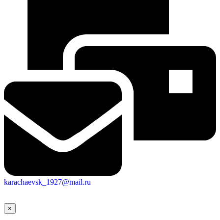
Новости
Документы
Контакты
Газета "Минги Тау"
Виртуальная
приемная
Культурный
код кластера
karachaevsk_1927@mail.ru
×