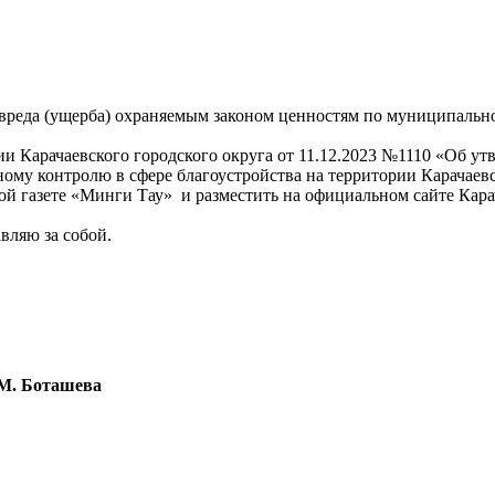
реда (ущерба) охраняемым законом ценностям по муниципально
 Карачаевского городского округа от 11.12.2023 №1110 «Об у
му контролю в сфере благоустройства на территории Карачаевск
 газете «Минги Тау» и разместить на официальном сайте Карач
вляю за собой.
М
ташева