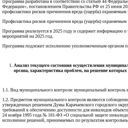
Программа разработана в соответствии со статьей 44 Федераль
Федерации», постановлением Правительства РФ от 25 июня 2
профилактики рисков причинения вреда (ущерба) охраняемым 
Профилактика рисков причинения вреда (ущерба) охраняемым з
Программа реализуется в 2025 году и содержит информацию о 
мероприятий на 2025 год.
Программа подлежит исполнению уполномоченным органом по о
Анализ текущего состояния осуществления муниципаль
органа, характеристика проблем, на решение которы
1.1. Вид муниципального контроля: муниципальный контроль в
1.2. Предметом муниципального контроля являются соблюдени
утвержденных решением Думы Карачаевского городского округа
требований к обеспечению доступности для инвалидов объект
24 ноября 1995 года № 181-ФЗ «О социальной защите инвалид
исполнение решений, принимаемых по результатам контрольн