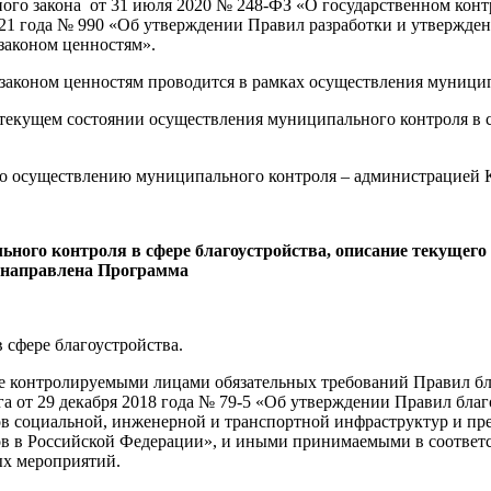
ного закона от 31 июля 2020 № 248-ФЗ «О государственном конт
021 года № 990 «Об утверждении Правил разработки и утвержд
законом ценностям».
аконом ценностям проводится в рамках осуществления муниципа
текущем состоянии осуществления муниципального контроля в с
существлению муниципального контроля – администрацией Кара
ного контроля в сфере благоустройства, описание текущего
х направлена Программа
 сфере благоустройства.
е контролируемыми лицами обязательных требований Правил бла
А
 от 29 декабря 2018 года № 79-5 «Об утверждении Правил благо
ов социальной, инженерной и транспортной инфраструктур и пр
ов в Российской Федерации», и иными принимаемыми в соответ
ых мероприятий.