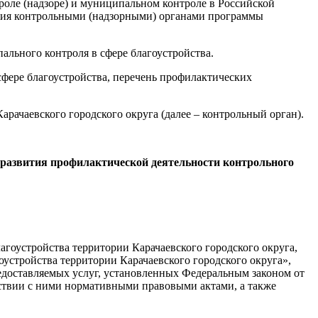
роле (надзоре) и муниципальном контроле в Российской
ения контрольными (надзорными) органами программы
льного контроля в сфере благоустройства.
фере благоустройства, перечень профилактических
чаевского городского округа (далее – контрольный орган).
 развития профилактической деятельности контрольного
гоустройства территории Карачаевского городского округа,
дминистрация
устройства территории Карачаевского городского округа»,
едоставляемых услуг, установленных Федеральным законом от
ствии с ними нормативными правовыми актами, а также