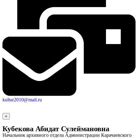
Социальные
kultur2010@mail.ru
видеоролики
Веб
камера
×
Кубекова Абидат Сулеймановна
Начальник архивного отдела Администрации Карачаевского