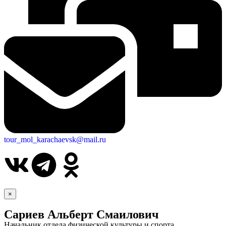
tour_mol_karachaevsk@mail.ru
×
Сариев Альберт Смаилович
Начальник отдела физической культуры и спорта