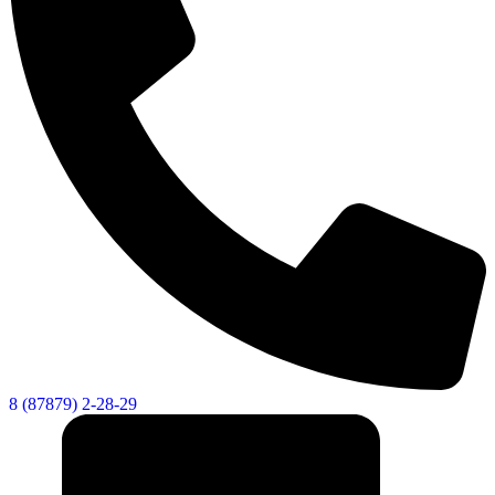
Новости
Документы
Контакты
Газета "Минги Тау"
Виртуальная
приемная
Культурный
код кластера
8 (87879) 2-28-29