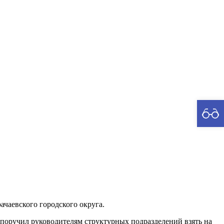
рия
чаевского городского округа.
поручил руководителям структурных подразделений взять на