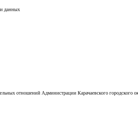
чи данных
М
емельных отношений Администрации Карачаевского городского о