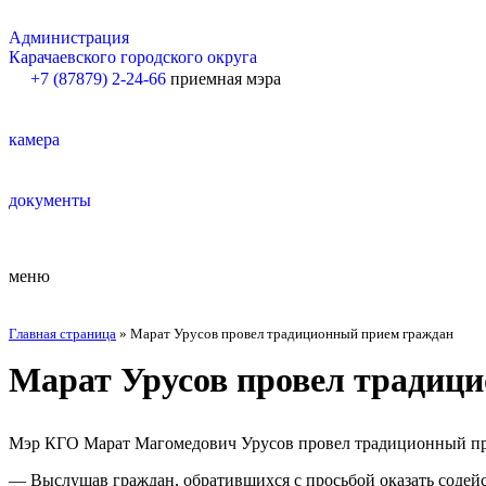
Администрация
Карачаевского городского округа
+7 (87879) 2-24-66
приемная мэра
камера
документы
меню
Главная страница
»
Марат Урусов провел традиционный прием граждан
Марат Урусов провел традиц
Мэр КГО Марат Магомедович Урусов провел традиционный прие
— Выслушав граждан, обратившихся с просьбой оказать содей