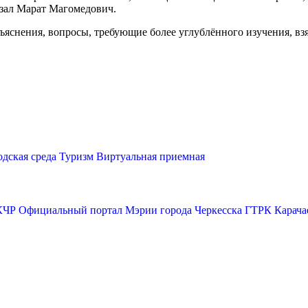
азал Марат Магомедович.
снения, вопросы, требующие более углублённого изучения, взял
одская среда
Туризм
Виртуальная приемная
КЧР
Официальный портал Мэрии города Черкесска
ГТРК Карача