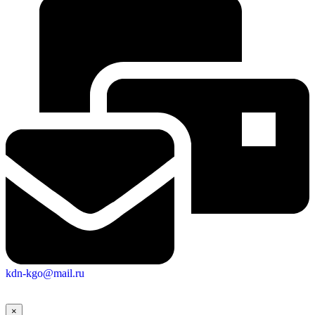
kdn-kgo@mail.ru
×