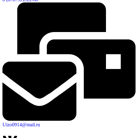
Uizo0914@mail.ru
КСП КГО