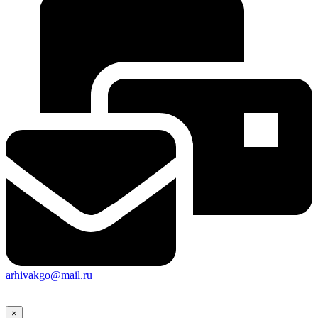
arhivakgo@mail.ru
×