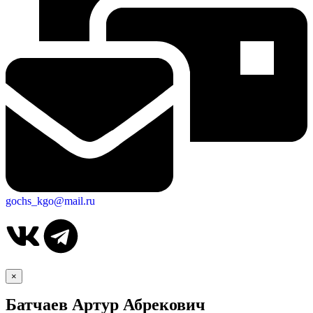
gochs_kgo@mail.ru
×
Батчаев Артур Абрекович