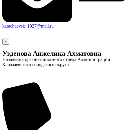
Новости
Документы
Контакты
karachaevsk_1927@mail.ru
Газета "Минги Тау"
Виртуальная
×
Узденова Анжелика Ахматовна
приемная
Культурный
код кластера
Начальник организационного отдела Администрации
Карачаевского городского округа