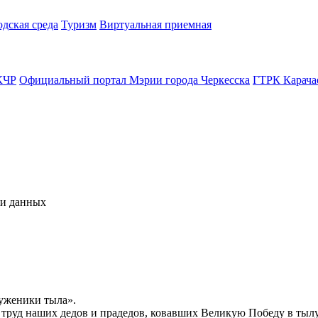
одская среда
Туризм
Виртуальная приемная
КЧР
Официальный портал Мэрии города Черкесска
ГТРК Карача
чи данных
уженики тыла».
й труд наших дедов и прадедов, ковавших Великую Победу в тыл