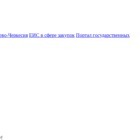
ево-Черкесия
ЕИС в сфере закупок
Портал государственных
у!