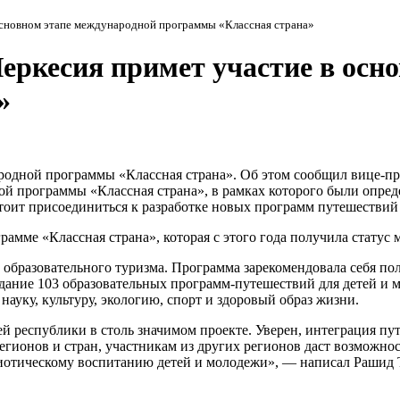
основном этапе международной программы «Классная страна»
еркесия примет участие в осн
»
ародной программы «Классная страна». Об этом сообщил вице-
ой программы «Классная страна», в рамках которого были опред
оит присоединиться к разработке новых программ путешествий 
рамме «Классная страна», которая с этого года получила статус
 образовательного туризма. Программа зарекомендовала себя по
здание 103 образовательных программ-путешествий для детей и
уку, культуру, экологию, спорт и здоровый образ жизни.
ей республики в столь значимом проекте. Уверен, интеграция п
егионов и стран, участникам из других регионов даст возможнос
иотическому воспитанию детей и молодежи», — написал Рашид 