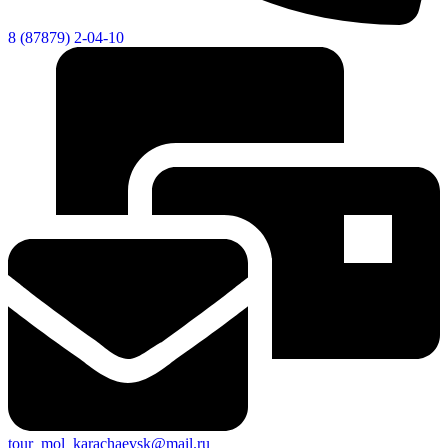
8 (87879) 2-04-10
tour_mol_karachaevsk@mail.ru