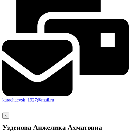
Городская Среда
karachaevsk_1927@mail.ru
×
Узденова Анжелика Ахматовна