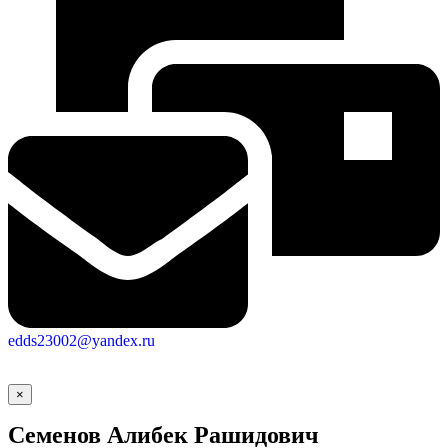
edds23002@yandex.ru
×
Семенов Алибек Рашидович