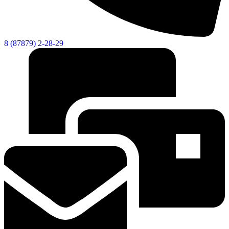
8 (87879) 2-28-29
Новости
Документы
Контакты
Газета "Минги Тау"
Виртуальная
приемная
Культурный
код кластера