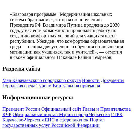
«Благодаря программе «Модернизация школьных
систем образования», которая по поручению
Президента РФ Владимира Путина продлена до 2030
года, у нас есть возможность продолжить работу по
созданию комфортных условий для учащихся школ
республики. Убежден, что комфортная образовательная
среда — основа для успешного обучения и повышения
мотивации как учащихся, так и учителей», — отметил
в своем официальном ТГ канале Рашид Темрезов.
Разделы сайта
Мэр Карачаевского городского округа
Новости
Документы
Городская среда
Туризм
Виртуальная приемная
Информационные ресурсы
Президент России
Официальный сайт Главы и Правительства
КЧР
Официальный портал Мэрии города Черкесска
ГТРК
Карачаево-Черкесия
ЕИС в сфере закупок
Портал
государственных услуг Российской Федерации