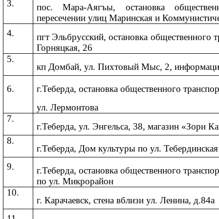
3.
пос. Мара-Аягъы, остановка обществен
пересечении улиц Маринская и Коммунистич
4.
пгт Эльбрусский, остановка общественного т
Горняцкая, 26
5.
кп Домбай, ул. Пихтовый Мыс, 2, информац
6.
г.Теберда, остановка общественного транспо
ул. Лермонтова
7.
г.Теберда, ул. Энгельса, 38, магазин «Зори К
8.
г.Теберда, Дом культуры по ул. Тебердинская
9.
г.Теберда, остановка общественного транспо
по ул. Микрорайон
10.
г. Карачаевск, стена вблизи ул. Ленина, д.84а
11.