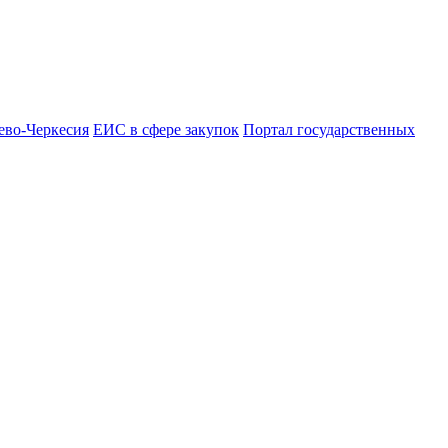
ево-Черкесия
ЕИС в сфере закупок
Портал государственных