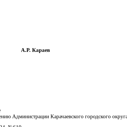
А.Р. Караев
е
ению Администрации Карачаевского городского округ