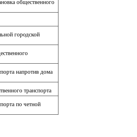
становка общественного
альной городской
щественного
спорта напротив дома
ственного транспорта
спорта по четной