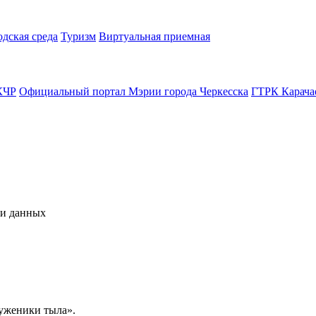
одская среда
Туризм
Виртуальная приемная
КЧР
Официальный портал Мэрии города Черкесска
ГТРК Карача
чи данных
уженики тыла».