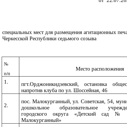
от 22.07.2
специальных мест для размещения агитационных печ
Черкесской Республики седьмого созыва
№
Место расположения
п/п
1.
пгт.Орджоникидзевский, остановка общес
напротив клуба по ул. Шоссейная, 46
пос. Малокурганный, ул. Советская, 54, му
2.
дошкольное образовательное учрежде
городского округа «Детский сад №
Малокурганный»