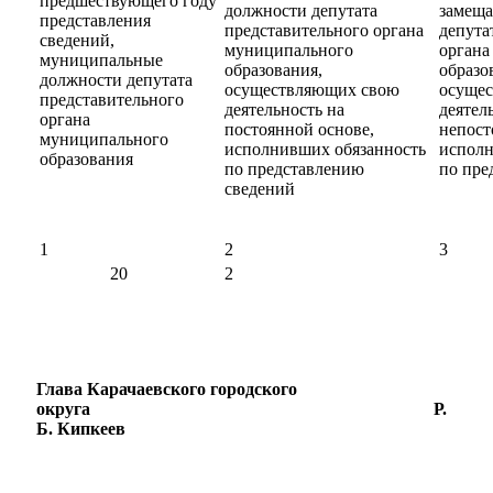
предшествующего году
должности депутата
замещ
представления
представительного органа
депута
сведений,
муниципального
органа
муниципальные
образования,
образо
должности депутата
осуществляющих свою
осуще
представительного
деятельность на
деятел
органа
постоянной основе,
непост
муниципального
исполнивших обязанность
исполн
образования
по представлению
по пре
сведений
1
2
3
20
2
Глава Карачаевского городского
округа Р.
Б. Кипкеев