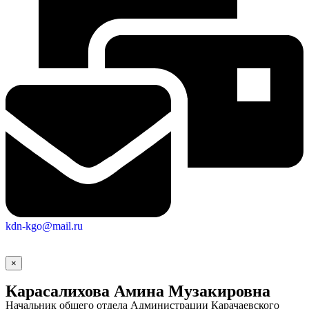
kdn-kgo@mail.ru
×
Карасалихова Амина Музакировна
Начальник общего отдела Администрации Карачаевского