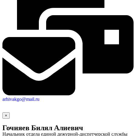
arhivakgo@mail.ru
×
Гочияев Билял Алиевич
Начальник отдела единой дежурной-диспетчерской службы