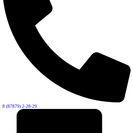
Новости
Документы
Контакты
Газета "Минги Тау"
Виртуальная
приемная
Культурный
код кластера
8 (87879) 2-28-29