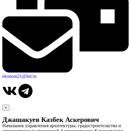
ekonom21@list.ru
×
Джашакуев Казбек Аскерович
Начальник управления архитектуры, градостроительства и
имущественных отношений Администрации Карачаевского