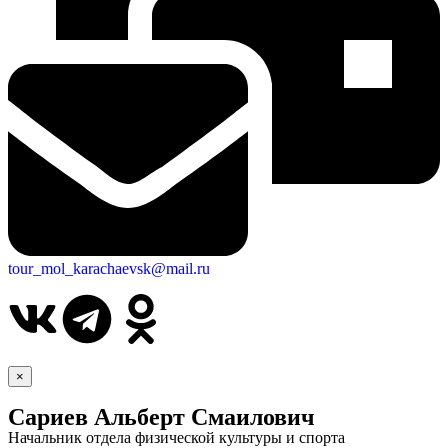
tour_mol_karachaevsk@mail.ru
×
Сариев Альберт Смаилович
Начальник отдела физической культуры и спорта