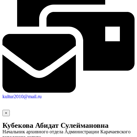
Социальные
kultur2010@mail.ru
видеоролики
Веб
камера
×
Кубекова Абидат Сулеймановна
Начальник архивного отдела Администрации Карачаевского