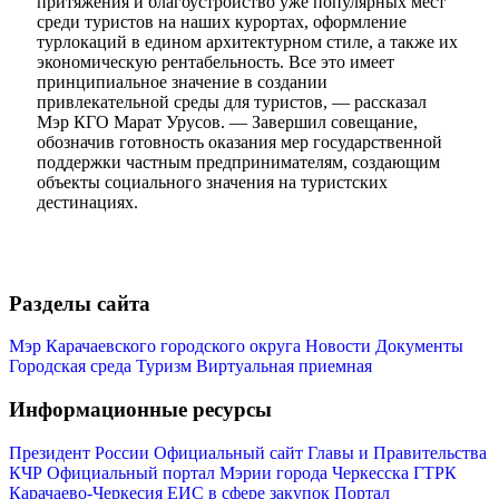
притяжения и благоустройство уже популярных мест
среди туристов на наших курортах, оформление
турлокаций в едином архитектурном стиле, а также их
экономическую рентабельность. Все это имеет
принципиальное значение в создании
привлекательной среды для туристов, — рассказал
Мэр КГО Марат Урусов. — Завершил совещание,
обозначив готовность оказания мер государственной
поддержки частным предпринимателям, создающим
Мэр
объекты социального значения на туристских
дестинациях.
Разделы сайта
Мэр Карачаевского городского округа
Новости
Документы
Городская среда
Туризм
Виртуальная приемная
Информационные ресурсы
Президент России
Официальный сайт Главы и Правительства
КЧР
Официальный портал Мэрии города Черкесска
ГТРК
Карачаево-Черкесия
ЕИС в сфере закупок
Портал