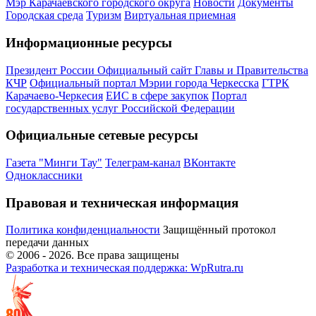
Мэр Карачаевского городского округа
Новости
Документы
Городская среда
Туризм
Виртуальная приемная
Информационные ресурсы
Президент России
Официальный сайт Главы и Правительства
КЧР
Официальный портал Мэрии города Черкесска
ГТРК
Карачаево-Черкесия
ЕИС в сфере закупок
Портал
государственных услуг Российской Федерации
Официальные сетевые ресурсы
Газета "Минги Тау"
Телеграм-канал
ВКонтакте
Одноклассники
Правовая и техническая информация
Политика конфиденциальности
Защищённый протокол
передачи данных
© 2006 -
2026
. Все права защищены
Разработка и техническая поддержка: WpRutra.ru