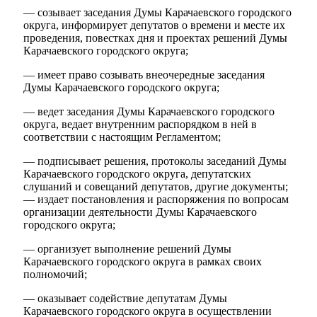
— созывает заседания Думы Карачаевского городского
Новости
Документы
К
округа, информирует депутатов о времени и месте их
"Минги Тау"
проведения, повестках дня и проектах решений Думы
Карачаевского городского округа;
Виртуальная
— имеет право созывать внеочередные заседания
приемная
Культурный
Думы Карачаевского городского округа;
код кластера
— ведет заседания Думы Карачаевского городского
округа, ведает внутренним распорядком в ней в
соответствии с настоящим Регламентом;
— подписывает решения, протоколы заседаний Думы
Карачаевского городского округа, депутатских
слушаний и совещаний депутатов, другие документы;
— издает постановления и распоряжения по вопросам
организации деятельности Думы Карачаевского
городского округа;
— организует выполнение решений Думы
Карачаевского городского округа в рамках своих
полномочий;
— оказывает содействие депутатам Думы
Карачаевского городского округа в осуществлении