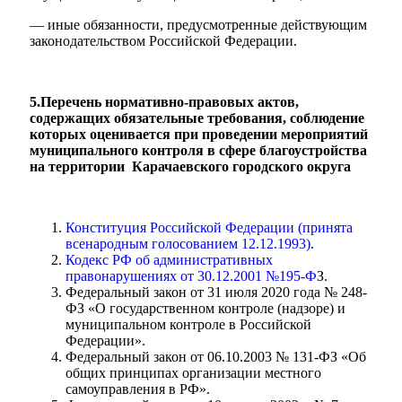
— иные обязанности, предусмотренные действующим
законодательством Российской Федерации.
Новости
Документы
Контакты
Газета "Минги Тау"
5.Перечень нормативно-правовых актов,
содержащих обязательные требования, соблюдение
Виртуальная
которых оценивается при проведении мероприятий
муниципального контроля в сфере благоустройства
приемная
Культурный
на территории Карачаевского городского округа
код кластера
Конституция Российской Федерации (принята
всенародным голосованием 12.12.1993)
.
Кодекс РФ об административных
правонарушениях от 30.12.2001 №195-Ф
З.
Федеральный закон от 31 июля 2020 года № 248-
ФЗ «О государственном контроле (надзоре) и
муниципальном контроле в Российской
Федерации».
Федеральный закон от 06.10.2003 № 131-ФЗ «Об
общих принципах организации местного
самоуправления в РФ».