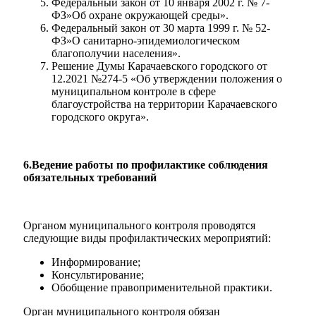
Федеральный закон от 10 января 2002 г. № 7-
ФЗ»Об охране окружающей среды».
Федеральный закон от 30 марта 1999 г. № 52-
ФЗ»О санитарно-эпидемиологическом
благополучии населения».
Решение Думы Карачаевского городского от
12.2021 №274-5 «Об утверждении положения о
муниципальном контроле в сфере
благоустройства на территории Карачаевского
городского округа».
6.Ведение работы по профилактике соблюдения
обязательных требований
Социальные
Органом муниципального контроля проводятся
видеоролики
Веб
следующие виды профилактических мероприятий:
камера
Информирование;
Консультирование;
Обобщение правоприменительной практики.
Орган муниципального контроля обязан