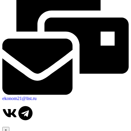
ekonom21@list.ru
×