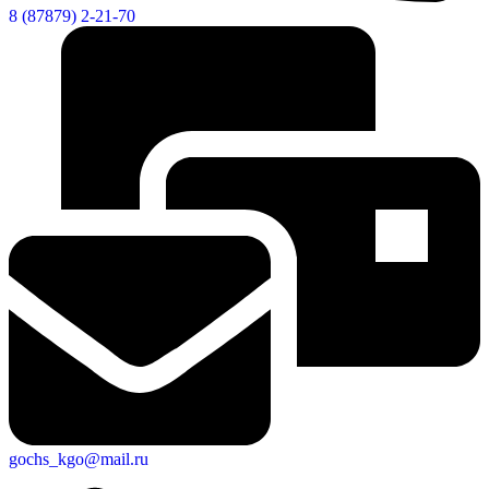
8 (87879) 2-21-70
gochs_kgo@mail.ru