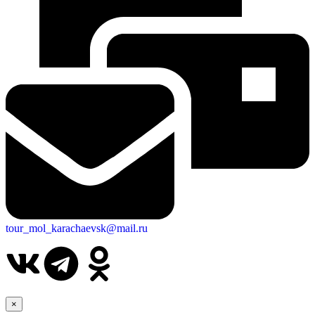
tour_mol_karachaevsk@mail.ru
×