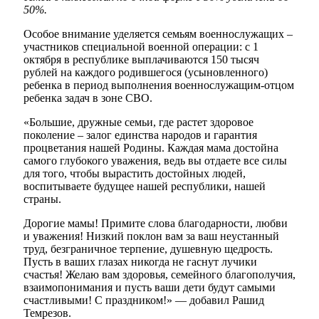
50%.
Особое внимание уделяется семьям военнослужащих –
участников специальной военной операции: с 1
октября в республике выплачиваются 150 тысяч
рублей на каждого родившегося (усыновленного)
ребенка в период выполнения военнослужащим-отцом
ребенка задач в зоне СВО.
«Большие, дружные семьи, где растет здоровое
поколение – залог единства народов и гарантия
процветания нашей Родины. Каждая мама достойна
самого глубокого уважения, ведь вы отдаете все силы
для того, чтобы вырастить достойных людей,
воспитываете будущее нашей республики, нашей
страны.
Туризм
Дорогие мамы! Примите слова благодарности, любви
и уважения! Низкий поклон вам за ваш неустанный
труд, безграничное терпение, душевную щедрость.
Пусть в ваших глазах никогда не гаснут лучики
счастья! Желаю вам здоровья, семейного благополучия,
взаимопонимания и пусть ваши дети будут самыми
счастливыми! С праздником!» — добавил Рашид
Темрезов.