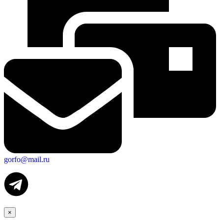
gorfo@mail.ru
×