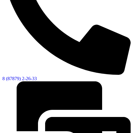
Новости
Документы
Контакты
Газета "Минги Тау"
Виртуальная
приемная
Культурный
код кластера
8 (87879) 2-26-33