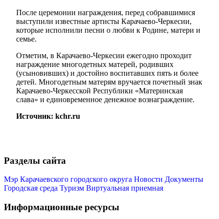
После церемонии награждения, перед собравшимися
выступили известные артисты Карачаево-Черкесии,
которые исполнили песни о любви к Родине, матери и
семье.
Отметим, в Карачаево-Черкесии ежегодно проходит
Администрация
награждение многодетных матерей, родивших
(усыновивших) и достойно воспитавших пять и более
детей. Многодетным матерям вручается почетный знак
Карачаево-Черкесской Республики «Материнская
слава» и единовременное денежное вознаграждение.
Источник: kchr.ru
Разделы сайта
Мэр Карачаевского городского округа
Новости
Документы
Городская среда
Туризм
Виртуальная приемная
Информационные ресурсы