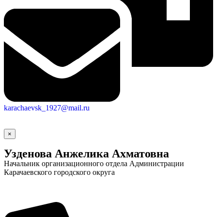
karachaevsk_1927@mail.ru
×
Социальные
Узденова Анжелика Ахматовна
видеоролики
Веб
Начальник организационного отдела Администрации
камера
Карачаевского городского округа