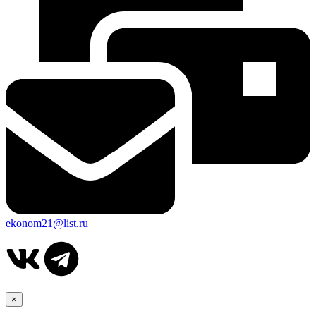
ekonom21@list.ru
×