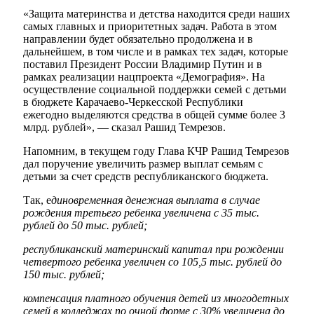
«Защита материнства и детства находится среди наших
самых главных и приоритетных задач. Работа в этом
направлении будет обязательно продолжена и в
дальнейшем, в том числе и в рамках тех задач, которые
поставил Президент России Владимир Путин и в
рамках реализации нацпроекта «Демография». На
осуществление социальной поддержки семей с детьми
в бюджете Карачаево-Черкесской Республики
Мэр
ежегодно выделяются средства в общей сумме более 3
млрд. рублей», — сказал Рашид Темрезов.
Напомним, в текущем году Глава КЧР Рашид Темрезов
дал поручение увеличить размер выплат семьям с
детьми за счет средств республиканского бюджета.
Так, е
диновременная денежная выплата в случае
рождения третьего ребенка увеличена с 35 тыс.
рублей до 50 тыс. рублей;
республиканский материнский капитал при рождении
четвертого ребенка увеличен со 105,5 тыс. рублей до
150 тыс. рублей;
компенсация платного обучения детей из многодетных
семей в колледжах по очной форме с 30% увеличена до