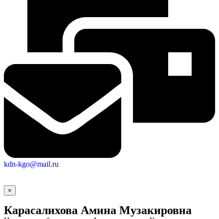
kdn-kgo@mail.ru
×
Карасалихова Амина Музакировна