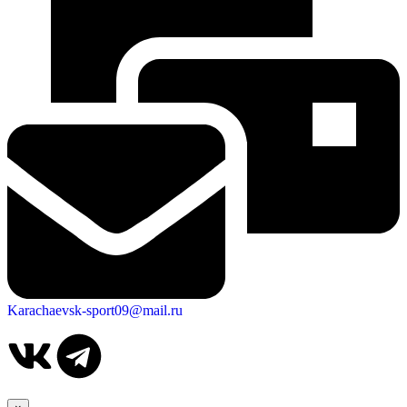
Karachaevsk-sport09@mail.ru