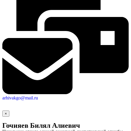
arhivakgo@mail.ru
×
Гочияев Билял Алиевич