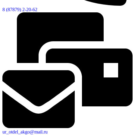
8 (87879) 2-20-62
ur_otdel_akgo@mail.ru