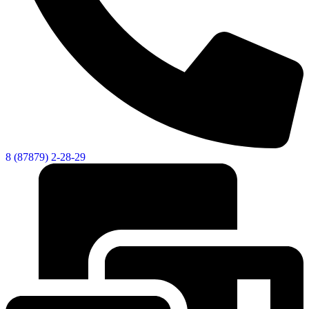
Новости
Документы
Контакты
Газета "Минги Тау"
Виртуальная
приемная
Культурный
код кластера
8 (87879) 2-28-29