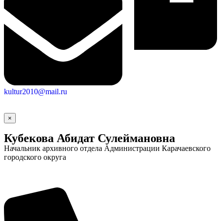
kultur2010@mail.ru
×
Кубекова Абидат Сулеймановна
Социальные
Начальник архивного отдела Администрации Карачаевского
городского округа
видеоролики
Веб
камера