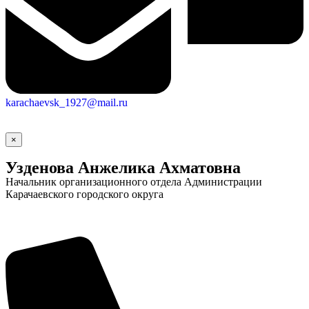
Новости
Документы
Контакты
Газета "Минги Тау"
Виртуальная
karachaevsk_1927@mail.ru
приемная
Культурный
код кластера
×
Узденова Анжелика Ахматовна
Начальник организационного отдела Администрации
Карачаевского городского округа