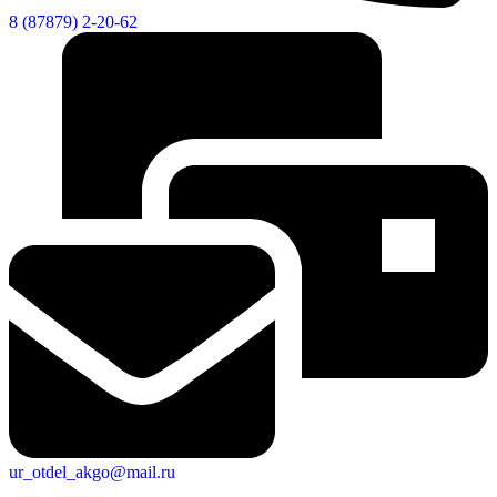
8 (87879) 2-20-62
ur_otdel_akgo@mail.ru