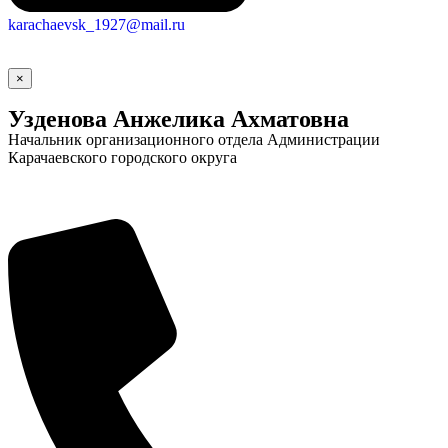
Новости
Документы
karachaevsk_1927@mail.ru
"Минги Тау"
×
Виртуальная
Узденова Анжелика Ахматовна
приемная
Культурный
код кластера
Начальник организационного отдела Администрации
Карачаевского городского округа