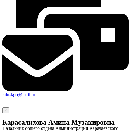
Городская Среда
kdn-kgo@mail.ru
×
Карасалихова Амина Музакировна
Начальник общего отдела Администрации Карачаевского