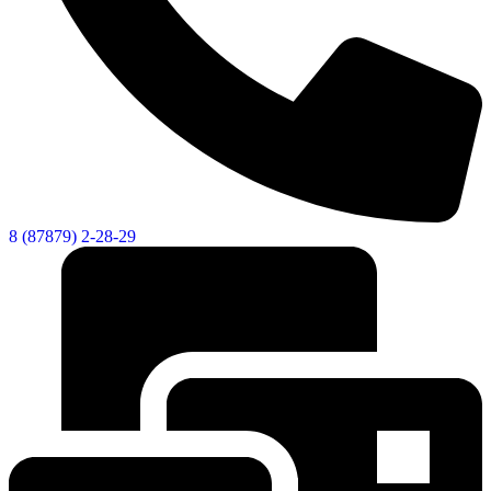
8 (87879) 2-28-29
Социальные
видеоролики
Веб
камера