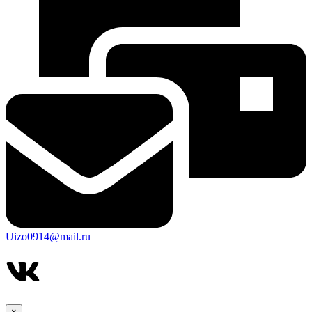
Uizo0914@mail.ru
×