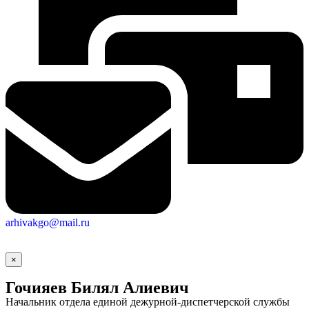
arhivakgo@mail.ru
×
Гочияев Билял Алиевич
Начальник отдела единой дежурной-диспетчерской службы