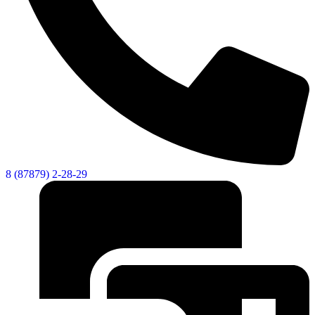
Новости
Документы
Контакты
Газета "Минги Тау"
Виртуальная
приемная
Культурный
код кластера
8 (87879) 2-28-29