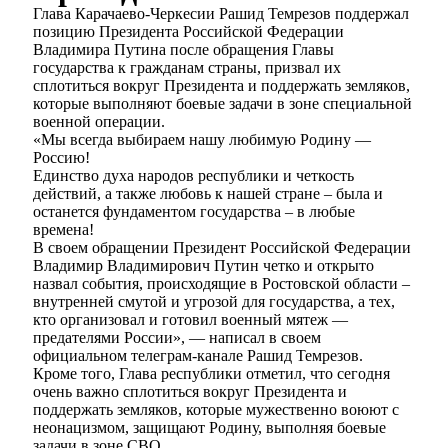
Глава Карачаево-Черкесии Рашид Темрезов поддержал
позицию Президента Российской Федерации
Владимира Путина после обращения Главы
государства к гражданам страны, призвал их
сплотиться вокруг Президента и поддержать земляков,
которые выполняют боевые задачи в зоне специальной
военной операции.
«Мы всегда выбираем нашу любимую Родину —
Россию!
Единство духа народов республики и четкость
действий, а также любовь к нашей стране – была и
останется фундаментом государства – в любые
времена!
В своем обращении Президент Российской Федерации
Владимир Владимирович Путин четко и открыто
назвал события, происходящие в Ростовской области –
внутренней смутой и угрозой для государства, а тех,
кто организовал и готовил военный мятеж —
предателями России», — написал в своем
официальном телеграм-канале Рашид Темрезов.
Кроме того, Глава республики отметил, что сегодня
очень важно сплотиться вокруг Президента и
поддержать земляков, которые мужественно воюют с
неонацизмом, защищают Родину, выполняя боевые
задачи в зоне СВО.