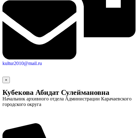
kultur2010@mail.ru
×
Социальные
Кубекова Абидат Сулеймановна
Начальник архивного отдела Администрации Карачаевского
видеоролики
Веб
городского округа
камера