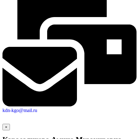
kdn-kgo@mail.ru
×