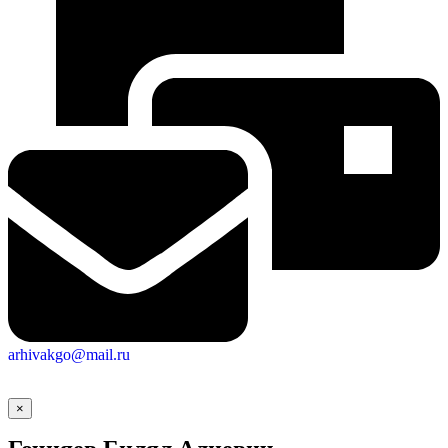
arhivakgo@mail.ru
×