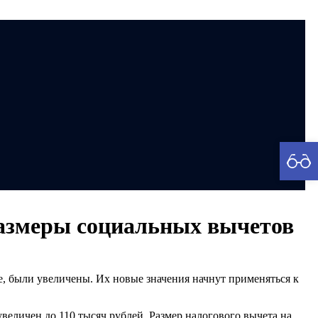
рия
размеры социальных вычетов
, были увеличены. Их новые значения начнут применяться к
величен до 110 тысяч рублей. Размер налогового вычета на