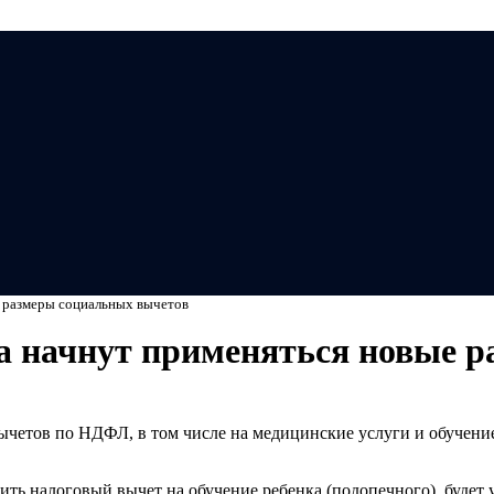
Мэ
е размеры социальных вычетов
а начнут применяться новые 
етов по НДФЛ, в том числе на медицинские услуги и обучение
ь налоговый вычет на обучение ребенка (подопечного), будет у