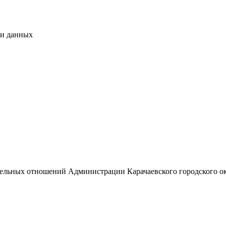
чи данных
М
емельных отношений Администрации Карачаевского городского о