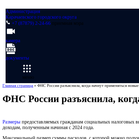
Администрация
Карачаевского городского округа
+7 (87879) 2-24-66
приемная мэра
камера
документы
меню
Главная страница
»
ФНС России разъяснила, когда начнут применяться новы
ФНС России разъяснила, когд
Размеры
предоставляемых гражданам социальных налоговых выч
доходам, полученным начиная с 2024 года.
Максимальный размер суммы расходов, с которой можно получит