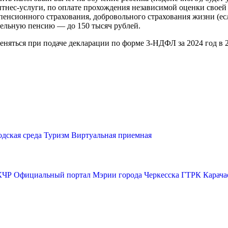
итнес-услуги, по оплате прохождения независимой оценки своей
енсионного страхования, добровольного страхования жизни (есл
тельную пенсию — до 150 тысяч рублей.
яться при подаче декларации по форме 3-НДФЛ за 2024 год в 20
одская среда
Туризм
Виртуальная приемная
КЧР
Официальный портал Мэрии города Черкесска
ГТРК Карача