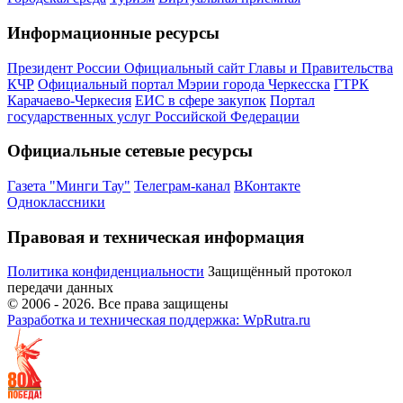
Информационные ресурсы
Президент России
Официальный сайт Главы и Правительства
КЧР
Официальный портал Мэрии города Черкесска
ГТРК
Карачаево-Черкесия
ЕИС в сфере закупок
Портал
государственных услуг Российской Федерации
Официальные сетевые ресурсы
Газета "Минги Тау"
Телеграм-канал
ВКонтакте
Одноклассники
Правовая и техническая информация
Политика конфиденциальности
Защищённый протокол
передачи данных
© 2006 -
2026
. Все права защищены
Разработка и техническая поддержка: WpRutra.ru