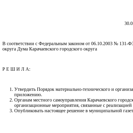
3
В соответствии с Федеральным законом от 06.10.2003 № 131-Ф
округа Дума Карачаевского городского округа
Р Е Ш И Л А:
Утвердить Порядок материально-технического и организа
приложению.
Органам местного самоуправления Карачаевского городс
организационные мероприятия, связанные с реализацией
Опубликовать настоящее решение в муниципальной газете