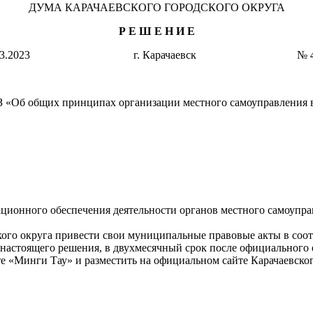
ДУМА КАРАЧАЕВСКОГО ГОРОДСКОГО ОКРУГА
Р Е Ш Е Н И Е
0.03.2023 г. Карачаевск № 47-
З «Об общих принципах организации местного самоуправления в
ционного обеспечения деятельности органов местного самоуправ
кого округа привести свои муниципальные правовые акты в соо
 настоящего решения, в двухмесячный срок после официального
 «Минги Тау» и разместить на официальном сайте Карачаевского