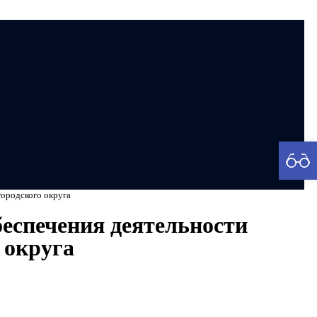
рия
городского округа
беспечения деятельности
 округа