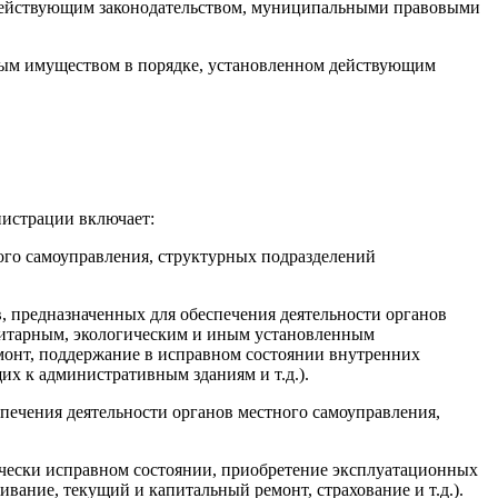
м действующим законодательством, муниципальными правовыми
ным имуществом в порядке, установленном действующим
нистрации включает:
ого самоуправления, структурных подразделений
 предназначенных для обеспечения деятельности органов
нитарным, экологическим и иным установленным
монт, поддержание в исправном состоянии внутренних
х к административным зданиям и т.д.).
дминистрация
печения деятельности органов местного самоуправления,
нически исправном состоянии, приобретение эксплуатационных
ивание, текущий и капитальный ремонт, страхование и т.д.).