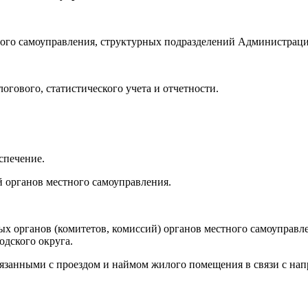
ного самоуправления, структурных подразделений Администраци
логового, статистического учета и отчетности.
спечение.
й органов местного самоуправления.
ных органов (комитетов, комиссий) органов местного самоупра
одского округа.
вязанными с проездом и наймом жилого помещения в связи с на
Ту