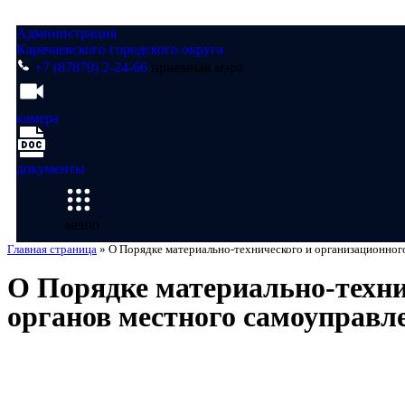
Администрация
Карачаевского городского округа
+7 (87879) 2-24-66
приемная мэра
камера
документы
меню
Главная страница
»
О Порядке материально-технического и организационного
О Порядке материально-техни
органов местного самоуправл