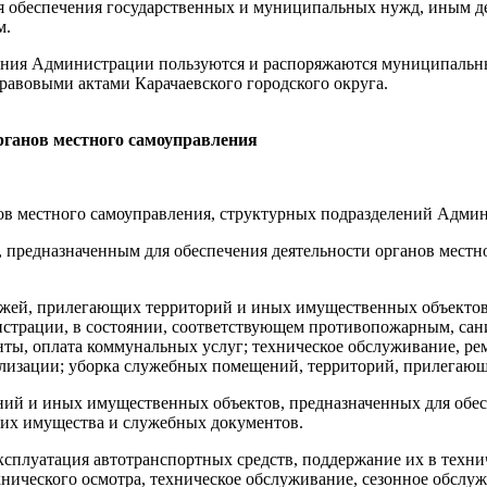
г для обеспечения государственных и муниципальных нужд, ины
м.
еления Администрации пользуются и распоряжаются муниципаль
авовыми актами Карачаевского городского округа.
рганов местного самоуправления
нов местного самоуправления, структурных подразделений Адми
 предназначенным для обеспечения деятельности органов местн
ажей, прилегающих территорий и иных имущественных объектов,
истрации, в состоянии, соответствующем противопожарным, са
ты, оплата коммунальных услуг; техническое обслуживание, ре
лизации; уборка служебных помещений, территорий, прилегающи
А
ний и иных имущественных объектов, предназначенных для обес
них имущества и служебных документов.
 эксплуатация автотранспортных средств, поддержание их в тех
хнического осмотра, техническое обслуживание, сезонное обслуж