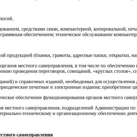
логий.
ванием, средствами связи, компьютерной, копировальной, печа
граммным обеспечением; техническое обслуживание компьютерн
ой продукцией (бланки, грамоты, адресные папки, открытки, на
ью органов местного самоуправления, в том числе по обеспечен
ению проведения переговоров, совещаний, «круглых столов», 
изданий) и справочных изданий, необходимых для осуществления
иодические печатные и электронные издания; приобретение цве
ническое обеспечение функционирования органов местного само
анов местного самоуправления, подразделений Администрации 
атериально-техническому и организационному обеспечению деят
естного самоуправления