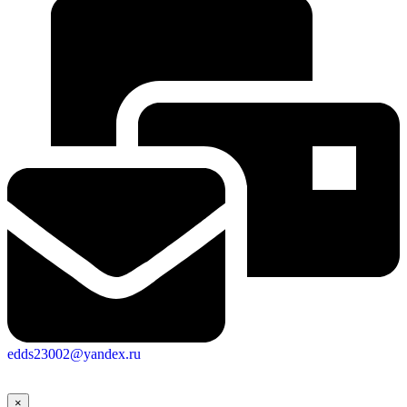
edds23002@yandex.ru
×