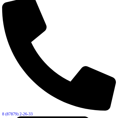
Социальные
видеоролики
Веб
камера
8 (87879) 2-26-33