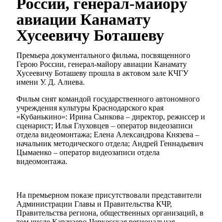
России, генерал-майору
авиации Канамату
Хусеевичу Боташеву
Премьера документального фильма, посвященного
Герою России, генерал-майору авиации Канамату
Хусеевичу Боташеву прошла в актовом зале КЧГУ
имени У. Д. Алиева.
Фильм снят командой государственного автономного
учреждения культуры Краснодарского края
«Кубанькино»: Ирина Сынкова – директор, режиссер и
сценарист; Илья Глуховцев – оператор видеозаписи
отдела видеомонтажа; Елена Александрова Князева –
начальник методического отдела; Андрей Геннадьевич
Цымаенко – оператор видеозаписи отдела
видеомонтажа.
На премьерном показе присутствовали представители
Администрации Главы и Правительства КЧР,
Правительства региона, общественных организаций, в
том числе Карачаево-Черкесская региональная