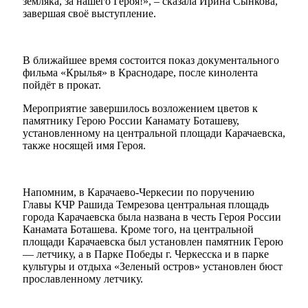
земляка, за нашего Героя!», – сказала Ирина Сынкова,
завершая своё выступление.
В ближайшее время состоится показ документального
фильма «Крылья» в Краснодаре, после кинолента
пойдёт в прокат.
Мероприятие завершилось возложением цветов к
памятнику Герою России Канамату Боташеву,
установленному на центральной площади Карачаевска,
также носящей имя Героя.
Напомним, в Карачаево-Черкесии по поручению
Главы КЧР Рашида Темрезова центральная площадь
города Карачаевска была названа в честь Героя России
Канамата Боташева. Кроме того, на центральной
Об округе
площади Карачаевска был установлен памятник Герою
— летчику, а в Парке Победы г. Черкесска и в парке
культуры и отдыха «Зеленый остров» установлен бюст
прославленному летчику.