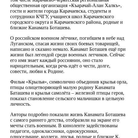
общественная организация «Къарачай-Алан Халкъ»,
гости и жители города Карачаевска, студенты и
сотрудники КЧГУ, учащиеся школ Карачаевского
городского округа и Карачаевского района, родные и
близкие Канамата Боташева.
О российском военном лётчике, погибшем в небе над
Луганском, спасая жизни своих боевых товарищей,
Мэр
написано и сказано немало. Канамат Боташев ещё при
жизни был легендой среди военных летчиков. Сейчас
его имя знает каждый россиянин, оно стало
нарицательным, когда речь идёт о чести, долге,
совести, любви к Родине.
Фильм «Крылья», символично объединив крылья орла,
птицы олицетворяющей малую родину Канамата
Баташева и крылья самолёта – железной птицы героя,
показал становление сельского мальчишки в цельную
личность.
Авторы подробно показали жизнь Канамата Боташева
с самого раннего детства, отобразили на экране его
мечты стать военным. В киноленте задействованы
педагоги, одноклассники, однокурсники,
односельчане, коллеги, друзья, родные и близкие К.