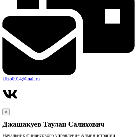
Uizo0914@mail.ru
×
Джашакуев Таулан Салихович
Начальник финансового управление Администрации