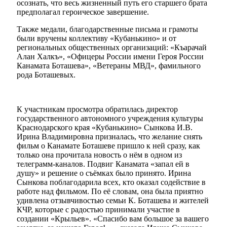
осознать, что весь жизненный путь его старшего брата
предполагал героическое завершение.
Также медали, благодарственные письма и грамоты
были вручены коллективу «Кубанькино» и от
региональных общественных организаций: «Къарачай
Алан Халкъ», «Офицеры России имени Героя России
Администрация
Канамата Боташева», «Ветераны МВД», фамильного
рода Боташевых.
К участникам просмотра обратилась директор
государственного автономного учреждения культуры
Краснодарского края «Кубанькино» Сынкова И.В.
Ирина Владимировна призналась, что желание снять
фильм о Канамате Боташеве пришло к ней сразу, как
только она прочитала новость о нём в одном из
телеграмм-каналов. Подвиг Канамата «запал ей в
душу» и решение о съёмках было принято. Ирина
Сынкова поблагодарила всех, кто оказал содействие в
работе над фильмом. По её словам, она была приятно
удивлена отзывчивостью семьи К. Боташева и жителей
КЧР, которые с радостью принимали участие в
создании «Крыльев». «Спасибо вам большое за вашего