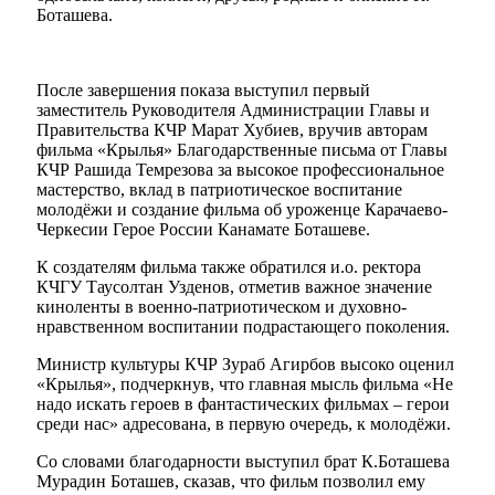
Боташева.
После завершения показа выступил первый
заместитель Руководителя Администрации Главы и
Правительства КЧР Марат Хубиев, вручив авторам
фильма «Крылья» Благодарственные письма от Главы
КЧР Рашида Темрезова за высокое профессиональное
мастерство, вклад в патриотическое воспитание
молодёжи и создание фильма об уроженце Карачаево-
Черкесии Герое России Канамате Боташеве.
К создателям фильма также обратился и.о. ректора
КЧГУ Таусолтан Узденов, отметив важное значение
киноленты в военно-патриотическом и духовно-
нравственном воспитании подрастающего поколения.
Туризм
Министр культуры КЧР Зураб Агирбов высоко оценил
«Крылья», подчеркнув, что главная мысль фильма «Не
надо искать героев в фантастических фильмах – герои
среди нас» адресована, в первую очередь, к молодёжи.
Со словами благодарности выступил брат К.Боташева
Мурадин Боташев, сказав, что фильм позволил ему