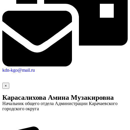
Новости
Документы
Контакты
Газета "Минги Тау"
Виртуальная
приемная
Культурный
код кластера
kdn-kgo@mail.ru
×
Карасалихова Амина Музакировна
Начальник общего отдела Администрации Карачаевского
городского округа