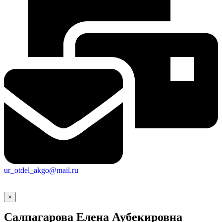
ur_otdel_akgo@mail.ru
×
Салпагарова Елена Аубекировна