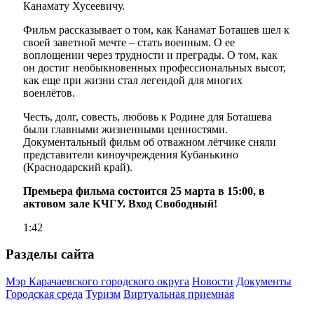
Канамату Хусеевичу.
Фильм рассказывает о том, как Канамат Боташев шел к
своей заветной мечте – стать военным. О ее
воплощении через трудности и преграды. О том, как
он достиг необыкновенных профессиональных высот,
как еще при жизни стал легендой для многих
военлётов.
Честь, долг, совесть, любовь к Родине для Боташева
были главными жизненными ценностями.
Документальный фильм об отважном лётчике сняли
представители киноучреждения Кубанькино
(Краснодарский край).
Премьера фильма состоится 25 марта в 15:00, в
актовом зале КЧГУ. Вход Свободный!
1:42
Разделы сайта
Мэр Карачаевского городского округа
Новости
Документы
Городская среда
Туризм
Виртуальная приемная