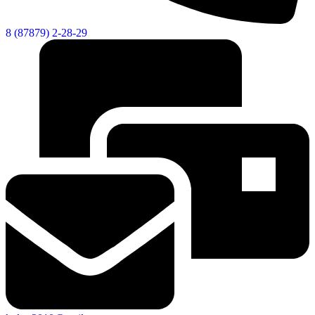
8 (87879) 2-28-29
Социальные
видеоролики
Веб
камера