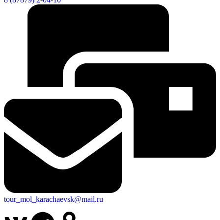
tour_mol_karachaevsk@mail.ru