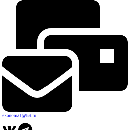
ekonom21@list.ru