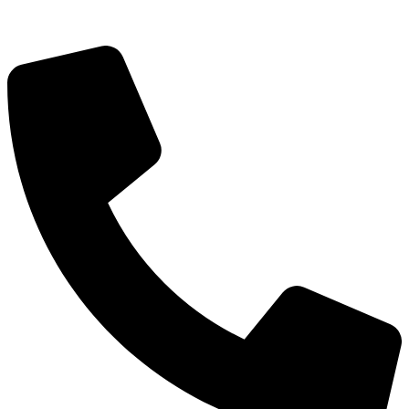
Новости
Документы
Контакты
Газета "Минги Тау"
Виртуальная
приемная
Культурный
код кластера