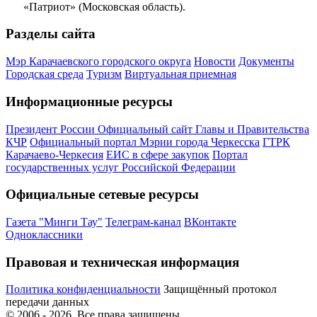
«Патриот» (Московская область).
Разделы сайта
Мэр Карачаевского городского округа
Новости
Документы
Городская среда
Туризм
Виртуальная приемная
Информационные ресурсы
Президент России
Официальный сайт Главы и Правительства
КЧР
Официальный портал Мэрии города Черкесска
ГТРК
Карачаево-Черкесия
ЕИС в сфере закупок
Портал
государственных услуг Российской Федерации
Официальные сетевые ресурсы
Газета "Минги Тау"
Телеграм-канал
ВКонтакте
Одноклассники
Правовая и техническая информация
Политика конфиденциальности
Защищённый протокол
передачи данных
© 2006 -
2026
. Все права защищены