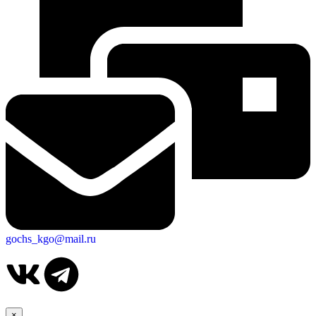
gochs_kgo@mail.ru
×