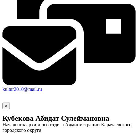
Социальные
kultur2010@mail.ru
видеоролики
Веб
камера
×
Кубекова Абидат Сулеймановна
Начальник архивного отдела Администрации Карачаевского
городского округа