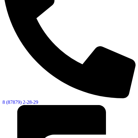
Новости
Документы
Контакты
Газета "Минги Тау"
Виртуальная
приемная
Культурный
код кластера
8 (87879) 2-28-29