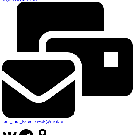
tour_mol_karachaevsk@mail.ru