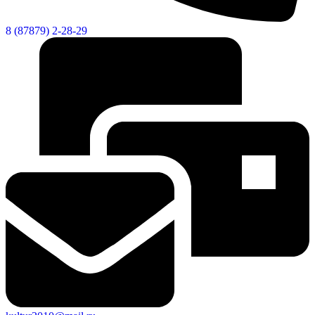
Новости
Документы
"Минги Тау"
8 (87879) 2-28-29
Виртуальная
приемная
Культурный
код кластера