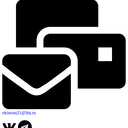
ekonom21@list.ru