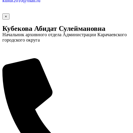
kultur2010@mail.ru
×
Кубекова Абидат Сулеймановна
Начальник архивного отдела Администрации Карачаевского
городского округа
Социальные
видеоролики
Веб
камера