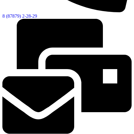
8 (87879) 2-28-29
Новости
Документы
Контакты
Газета "Минги Тау"
Виртуальная
приемная
Культурный
код кластера