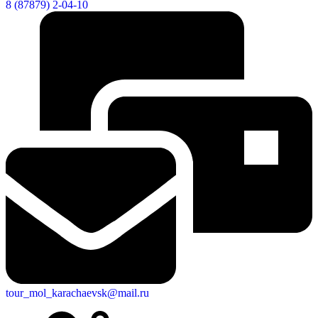
8 (87879) 2-04-10
tour_mol_karachaevsk@mail.ru