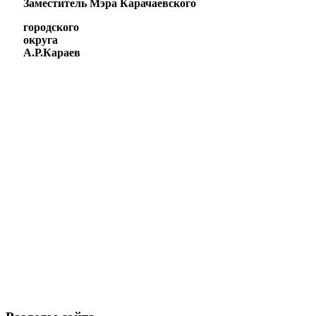
Заместитель Мэра Карачаевского
городского
округа
А.Р.Караев
Новости
Документы
Контакты
Газета
"Минги Тау"