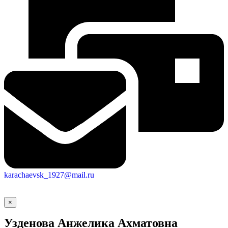
karachaevsk_1927@mail.ru
×
Узденова Анжелика Ахматовна