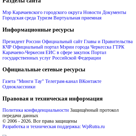
Разделы сайта
Виртуальная
Мэр Карачаевского городского округа
Новости
Документы
Городская среда
Туризм
Виртуальная приемная
приемная
Культурный
код кластера
Информационные ресурсы
Президент России
Официальный сайт Главы и Правительства
КЧР
Официальный портал Мэрии города Черкесска
ГТРК
Карачаево-Черкесия
ЕИС в сфере закупок
Портал
государственных услуг Российской Федерации
Официальные сетевые ресурсы
Газета "Минги Тау"
Телеграм-канал
ВКонтакте
Одноклассники
Правовая и техническая информация
Политика конфиденциальности
Защищённый протокол
передачи данных
© 2006 -
2026
. Все права защищены
Разработка и техническая поддержка: WpRutra.ru