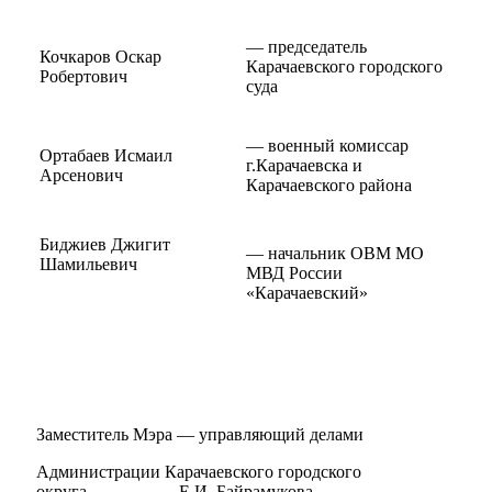
— председатель
Кочкаров Оскар
Карачаевского городского
Робертович
суда
— военный комиссар
Ортабаев Исмаил
г.Карачаевска и
Арсенович
Карачаевского района
Биджиев Джигит
— начальник ОВМ МО
Шамильевич
МВД России
«Карачаевский»
Заместитель Мэра — управляющий делами
Администрации Карачаевского городского
округа Е.И. Байрамукова