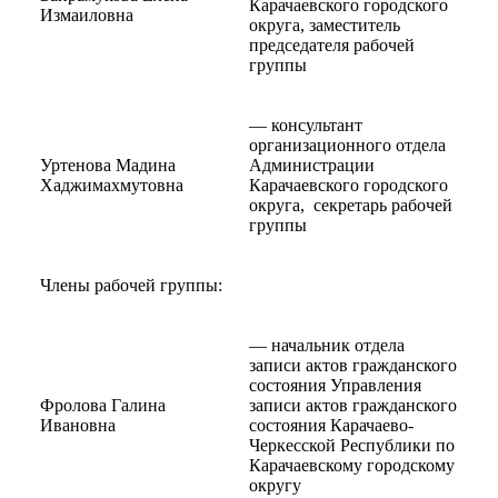
Карачаевского городского
Измаиловна
округа, заместитель
председателя рабочей
группы
— консультант
организационного отдела
Уртенова Мадина
Администрации
Хаджимахмутовна
Карачаевского городского
округа, секретарь рабочей
группы
Члены рабочей группы:
— начальник отдела
записи актов гражданского
состояния Управления
Фролова Галина
записи актов гражданского
Ивановна
состояния Карачаево-
Черкесской Республики по
КСП КГО
Карачаевскому городскому
округу