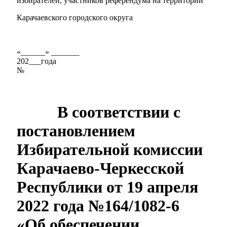
избирателей, участников референдума на территории
Карачаевского городского округа
«______» _______
Экономика
202___года
№
В соответствии с
постановлением
Избирательной комиссии
Карачаево-Черкесской
Республики от 19 апреля
2022 года №164/1082-6
«Об обеспечении