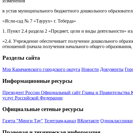
Изменения
в устав муниципального бюджетного дошкольного образователь
«Ясли-сад № 7 «Таурух» г. Теберда»
1.
Пункт 2.4 раздела 2 «Предмет, цели и виды деятельности» 
«2.4. Учреждение обеспечивает получение дошкольного образов
отношений (начала получения начального общего образования, 
Разделы сайта
Мэр Карачаевского городского округа
Новости
Документы
Гор
Информационные ресурсы
Президент России
Официальный сайт Главы и Правительства 
услуг Российской Федерации
Официальные сетевые ресурсы
Газета "Минги Тау"
Телеграм-канал
ВКонтакте
Одноклассники
Правовая и техническая информация