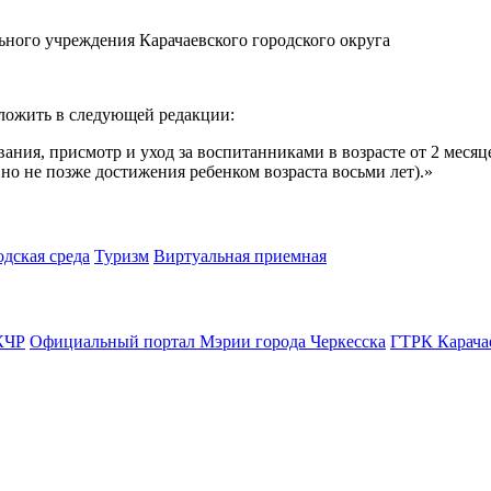
ного учреждения Карачаевского городского округа
изложить в следующей редакции
:
ания, присмотр и уход за воспитанниками в возрасте от 2 меся
но не позже достижения ребенком возраста восьми лет).»
одская среда
Туризм
Виртуальная приемная
КЧР
Официальный портал Мэрии города Черкесска
ГТРК Карача