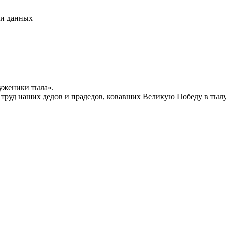
чи данных
уженики тыла».
й труд наших дедов и прадедов, ковавших Великую Победу в тыл