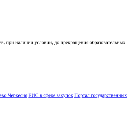
цев, при наличии условий, до прекращения образовательных
ево-Черкесия
ЕИС в сфере закупок
Портал государственных