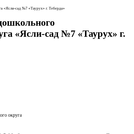
а «Ясли-сад №7 «Таурух» г. Теберда»
 дошкольного
га «Ясли-сад №7 «Таурух» г.
ого округа