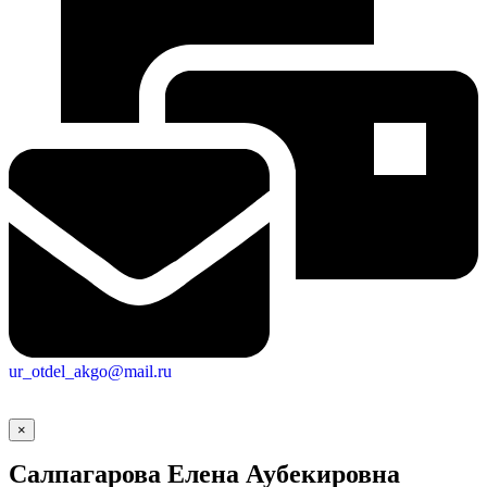
ur_otdel_akgo@mail.ru
×
Салпагарова Елена Аубекировна