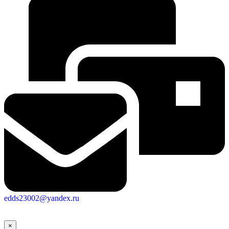
edds23002@yandex.ru
×