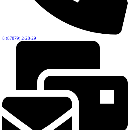
Новости
Документы
Контакты
Газета "Минги Тау"
8 (87879) 2-28-29
Виртуальная
приемная
Культурный
код кластера