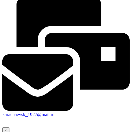
Городская Среда
karachaevsk_1927@mail.ru
×