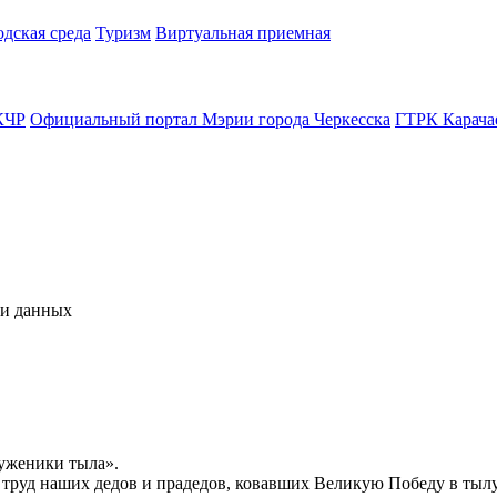
одская среда
Туризм
Виртуальная приемная
КЧР
Официальный портал Мэрии города Черкесска
ГТРК Карача
чи данных
уженики тыла».
й труд наших дедов и прадедов, ковавших Великую Победу в тыл