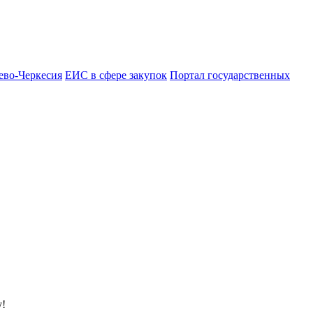
ево-Черкесия
ЕИС в сфере закупок
Портал государственных
у!