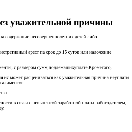
без уважительной причины
 на содержание несовершеннолетних детей либо
истративный арест па срок до 15 суток или наложение
нты, с размером сумм,​подлежащих​уплате.​Кроме​того,
ия нс может расцениваться как уважительная причина неуплаты
ы алиментов.
тва.
тности в связи с невыплатой заработной платы работодателем,
у.