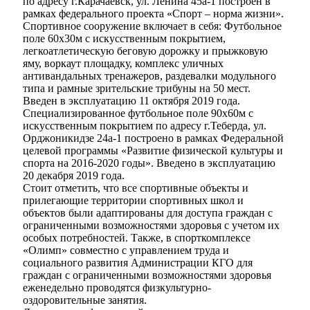
по адресу г.Карачаевск, ул. Ленина 45а-1 построен в
рамках федерального проекта «Спорт – норма жизни».
Спортивное сооружение включает в себя: Футбольное
поле 60х30м с искусственным покрытием,
легкоатлетическую беговую дорожку и прыжковую
яму, воркаут площадку, комплекс уличных
антивандальных тренажеров, раздевалки модульного
типа и рамные зрительские трибуны на 50 мест.
Введен в эксплуатацию 11 октября 2019 года.
Специализированное футбольное поле 90х60м с
искусственным покрытием по адресу г.Теберда, ул.
Орджоникидзе 24а-1 построено в рамках Федеральной
целевой программы «Развитие физической культуры и
спорта на 2016-2020 годы». Введено в эксплуатацию
20 декабря 2019 года.
Стоит отметить, что все спортивные объекты и
прилегающие территории спортивных школ и
объектов были адаптированы для доступа граждан с
ограниченными возможностями здоровья с учетом их
особых потребностей. Также, в спорткомплексе
«Олимп» совместно с управлением труда и
социального развития Администрации КГО для
граждан с ограниченными возможностями здоровья
еженедельно проводятся физкультурно-
оздоровительные занятия.