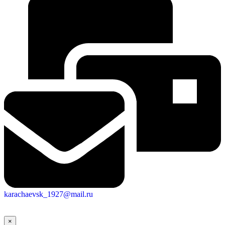
karachaevsk_1927@mail.ru
×