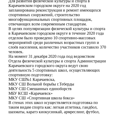
Для развития физической культуры и спорта в
Карачаевском городском округе на 2020 год
запланирована реконструкция и ремонт имеющихся
спортивных сооружений, строительство
многофункциональных спортивных площадок,
отвечающих всем современным стандартам.
В целях популяризации физической культуры и спорта
в Карачаевском городском округе в течение 2020 года
отделом было проведено 10 спортивно-массовых
мероприятий среди различных возрастных групп и
слоёв населения, количество участников составило 370
человек.
На момент 31 декабря 2020 года под ведомством
Отдела физической культуры и спорта Администрации
Карачаевского городского округа ведут свою
деятельность 5 спортивных школ, осуществляющих
спортивную подготовку:
МКУ СШ№1 Карачаевска,
МКУ СШ Вольной борьбы г.Теберды
МКУ СШ Смешанных единоборств
МБУ КСШ «Карачаевск»
Дума
МКУ СШ «Спортивная школа бокса»
В стенах этих школ осуществляется подготовка по
таким видам спорта как: легкая атлетика, гандбол,
шахматы, каратэ киокусинкай, армреслинг, футбол,