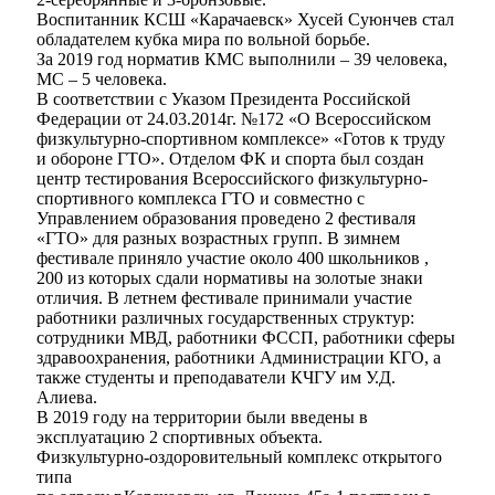
Воспитанник КСШ «Карачаевск» Хусей Суюнчев стал
обладателем кубка мира по вольной борьбе.
За 2019 год норматив КМС выполнили – 39 человека,
МС – 5 человека.
В соответствии с Указом Президента Российской
Федерации от 24.03.2014г. №172 «О Всероссийском
физкультурно-спортивном комплексе» «Готов к труду
и обороне ГТО». Отделом ФК и спорта был создан
центр тестирования Всероссийского физкультурно-
спортивного комплекса ГТО и совместно с
Управлением образования проведено 2 фестиваля
«ГТО» для разных возрастных групп. В зимнем
фестивале приняло участие около 400 школьников ,
200 из которых сдали нормативы на золотые знаки
отличия. В летнем фестивале принимали участие
работники различных государственных структур:
сотрудники МВД, работники ФССП, работники сферы
здравоохранения, работники Администрации КГО, а
Об округе
также студенты и преподаватели КЧГУ им У.Д.
Алиева.
В 2019 году на территории были введены в
эксплуатацию 2 спортивных объекта.
Физкультурно-оздоровительный комплекс открытого
типа