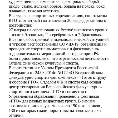
художественная гимнастика, греко-римская борьба,
дзюдо, самбо, вольная борьба, борьба на поясах, бокс,
плавание, тяжелая атлетика.
Выступая на спортивных соревнованиях, спортсмены
КГО за отчетный год завоевали 36 наград различного
достоинства:
27 наград на соревнованиях Республиканского уровня
– из них 9-золотых, 11-серебрянных и 7-бронзовых.
В связи с обостренной эпидемиологической ситуацией
и угрозой распространения COVID-19, организация и
проведение спортивно-массовых и физкультурно-
оздоровительных мероприятий на территории РФ
были приостановлены, что отразилось на деятельности
Отдела физической культуры и спорта.
В соответствии с Указом Президента Российской
Федерации от 24.03.2014г. №172 «О Всероссийском
физкультурно-спортивном комплексе» «Готов к труду
и обороне ГТО». Отделом ФК и спорта был создан
центр тестирования Всероссийского физкультурно-
спортивного комплекса ГТО и совместно с
Управлением образования проведено 2 фестиваля
«ГТО» для разных возрастных групп. В зимнем
фестивале приняло участие около 150 школьников ,
130 из которых сдали нормативы на золотые знаки
отличия.