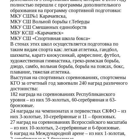
полностью перешли с программы дополнительного
образования на программу спортивной подготовки:
МКУ СШ№1 Карачаевска,
МКУ СШ Вольной борьбы г.Теберды
МКУ СШ Смешанных единоборств
МБУ КСШ «Карачаевск»
Администрация
МКУ СШ «Спортивная школа бокса»
В стенах этих школ осуществляется подготовка по
таким видам спорта как: легкая атлетика, гандбол,
шахматы, каратэ киокусинкай, армреслинг, футбол,
художественная гимнастика, греко-римская борьба,
дзюдо, самбо, вольная борьба, борьба на поясах, бокс,
плавание, тяжелая атлетика.
Выступая на спортивных соревнованиях, спортсмены
КГО за отчетный год завоевали 240 наград различного
достоинства:
182 награда на соревнованиях Республиканского
уровня – из них 59-золотых, 60-серебрянная и 63-
бронзовые.
24 награды на чемпионатах и первенствах СКФО – из
них 3-золотые, 10-серебрянные и 11 – бронзовых.
27 наград на соревнованиях Всероссийского масштаба
– из них 10-золотых, 2-серебрянные и 6-бронзовые.
6 наград на Международной арене – из них 1-золотая,
2-серебрянные и 3-бронзовые.