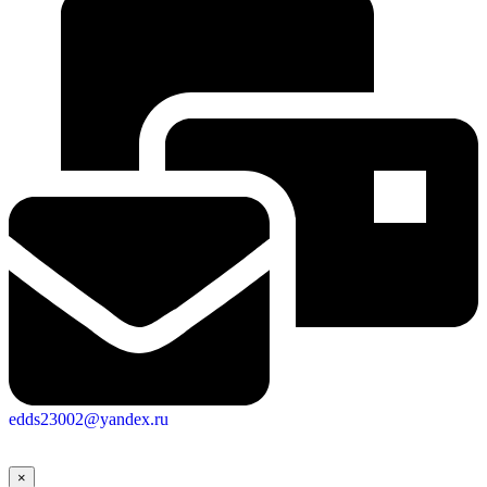
edds23002@yandex.ru
×