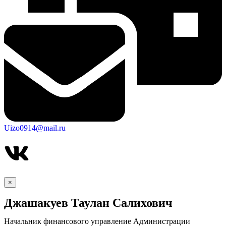
Новости
Документы
Контакты
Газета "Минги Тау"
Виртуальная
приемная
Культурный
код кластера
Uizo0914@mail.ru
×
Джашакуев Таулан Салихович
Начальник финансового управление Администрации