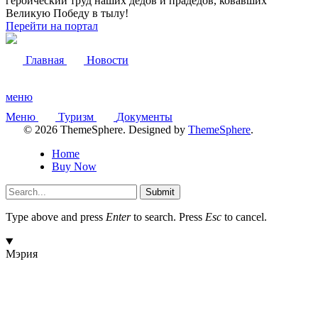
героический труд наших дедов и прадедов, ковавших
Великую Победу в тылу!
Перейти на портал
Главная
Новости
меню
Меню
Туризм
Документы
© 2026 ThemeSphere. Designed by
ThemeSphere
.
Home
Buy Now
Submit
Type above and press
Enter
to search. Press
Esc
to cancel.
Мэрия