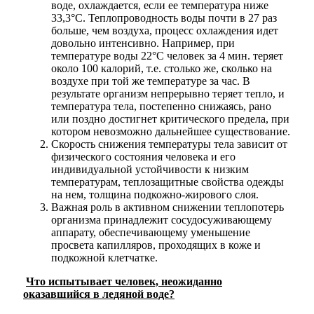
воде, охлаждается, если ее температура ниже
33,3°С. Теплопроводность воды почти в 27 раз
больше, чем воздуха, процесс охлаждения идет
довольно интенсивно. Например, при
температуре воды 22°С человек за 4 мин. теряет
около 100 калорий, т.е. столько же, сколько на
воздухе при той же температуре за час. В
результате организм непрерывно теряет тепло, и
температура тела, постепенно снижаясь, рано
или поздно достигнет критического предела, при
котором невозможно дальнейшее существование.
Скорость снижения температуры тела зависит от
физического состояния человека и его
индивидуальной устойчивости к низким
температурам, теплозащитные свойства одежды
на нем, толщина подкожно-жирового слоя.
Важная роль в активном снижении теплопотерь
организма принадлежит сосудосуживающему
аппарату, обеспечивающему уменьшение
Об округе
просвета капилляров, проходящих в коже и
подкожной клетчатке.
Что испытывает человек, неожиданно
оказавшийся в ледяной воде?