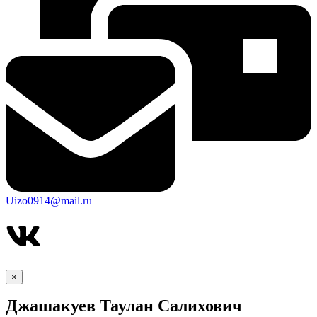
Городская Среда
Uizo0914@mail.ru
×
Джашакуев Таулан Салихович