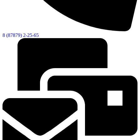
Новости
Документы
Контакты
Газета "Минги Тау"
8 (87879) 2-25-65
Виртуальная
приемная
Культурный
код кластера