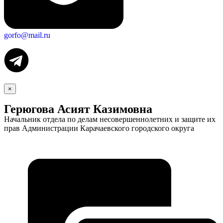
gorfo@mail.ru
×
Герюгова Асият Казимовна
Начальник отдела по делам несовершеннолетних и защите их
прав Администрации Карачаевского городского округа
Социальные
видеоролики
Веб
камера