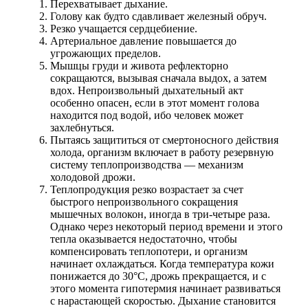
Перехватывает дыхание.
Голову как будто сдавливает железный обруч.
Резко учащается сердцебиение.
Артериальное давление повышается до
угрожающих пределов.
Мышцы груди и живота рефлекторно
сокращаются, вызывая сначала выдох, а затем
вдох. Непроизвольный дыхательный акт
особенно опасен, если в этот момент голова
находится под водой, ибо человек может
захлебнуться.
Пытаясь защититься от смертоносного действия
холода, организм включает в работу резервную
систему теплопроизводства — механизм
холодовой дрожи.
Теплопродукция резко возрастает за счет
быстрого непроизвольного сокращения
мышечных волокон, иногда в три-четыре раза.
Однако через некоторый период времени и этого
тепла оказывается недостаточно, чтобы
компенсировать теплопотери, и организм
начинает охлаждаться. Когда температура кожи
понижается до 30°С, дрожь прекращается, и с
этого момента гипотермия начинает развиваться
с нарастающей скоростью. Дыхание становится