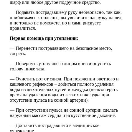
шарф или любое другое подручное средство.
— Подавать пострадавшему руку небезопасно, так как,
приближаясь к полынье, вы увеличите нагрузку на лед
и не только не поможете, но и сами рискуете
провалиться.
Первая помощь при утоплении:
— Перенести пострадавшего на безопасное место,
согреть.
— Повернуть утонувшего лицом вниз и опустить
голову ниже таза.
— Очистить рот от слизи. При появлении рвотного и
кашлевого рефлексов – добиться полного удаления
воды из дыхательных путей и желудка (нельзя терять
Туризм
время на удаления воды из легких и желудка при
отсутствии пульса на сонной артерии).
— При отсутствии пульса на сонной артерии сделать
наружный массаж сердца и искусственное дыхание.
— Доставить пострадавшего в медицинское
учреждение.