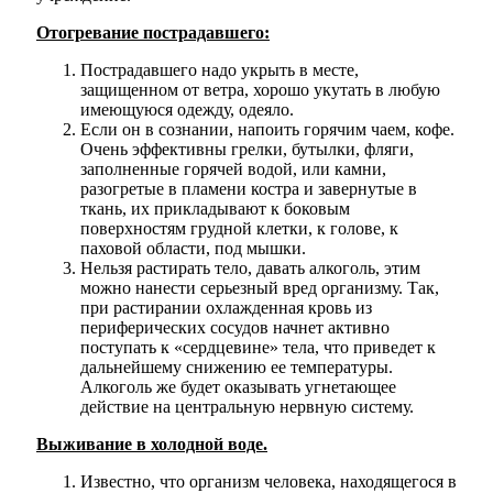
Отогревание пострадавшего:
Пострадавшего надо укрыть в месте,
защищенном от ветра, хорошо укутать в любую
имеющуюся одежду, одеяло.
Администрация
Если он в сознании, напоить горячим чаем, кофе.
Очень эффективны грелки, бутылки, фляги,
заполненные горячей водой, или камни,
разогретые в пламени костра и завернутые в
ткань, их прикладывают к боковым
поверхностям грудной клетки, к голове, к
паховой области, под мышки.
Нельзя растирать тело, давать алкоголь, этим
можно нанести серьезный вред организму. Так,
при растирании охлажденная кровь из
периферических сосудов начнет активно
поступать к «сердцевине» тела, что приведет к
дальнейшему снижению ее температуры.
Алкоголь же будет оказывать угнетающее
действие на центральную нервную систему.
Выживание в холодной воде.
Известно, что организм человека, находящегося в