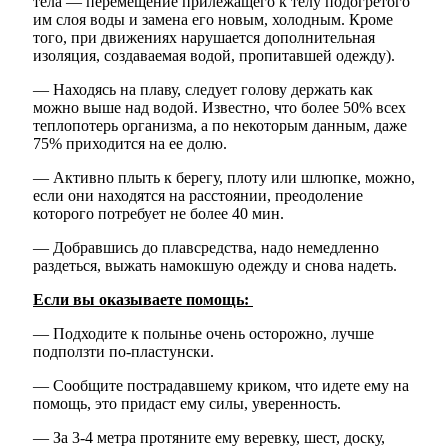
тела — перемещение прилежащего к телу подогретого
им слоя воды и замена его новым, холодным. Кроме
того, при движениях нарушается дополнительная
изоляция, создаваемая водой, пропитавшей одежду).
— Находясь на плаву, следует голову держать как
можно выше над водой. Известно, что более 50% всех
теплопотерь организма, а по некоторым данным, даже
75% приходится на ее долю.
Мэр
— Активно плыть к берегу, плоту или шлюпке, можно,
если они находятся на расстоянии, преодоление
которого потребует не более 40 мин.
— Добравшись до плавсредства, надо немедленно
раздеться, выжать намокшую одежду и снова надеть.
Если вы оказываете помощь:
— Подходите к полынье очень осторожно, лучше
подползти по-пластунски.
— Сообщите пострадавшему криком, что идете ему на
помощь, это придаст ему силы, уверенность.
— За 3-4 метра протяните ему веревку, шест, доску,