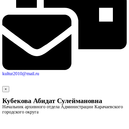
kultur2010@mail.ru
Социальные
×
видеоролики
Веб
камера
Кубекова Абидат Сулеймановна
Начальник архивного отдела Администрации Карачаевского
городского округа