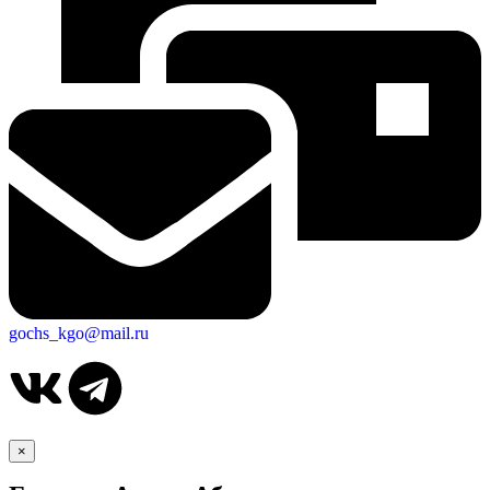
gochs_kgo@mail.ru
×