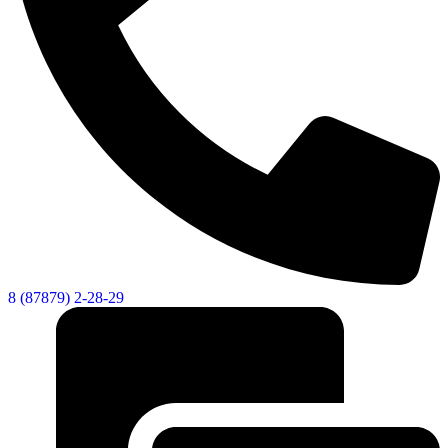
Новости
Документы
Контакты
Газета "Минги Тау"
Виртуальная
приемная
Культурный
код кластера
8 (87879) 2-28-29