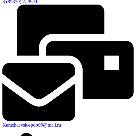
8 (87879) 2-28-71
Karachaevsk-sport09@mail.ru