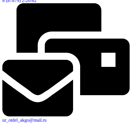
8 (87879) 2-20-62
ur_otdel_akgo@mail.ru