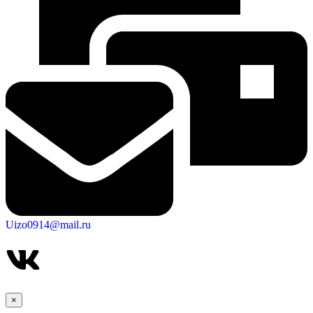
Дума
Uizo0914@mail.ru
×