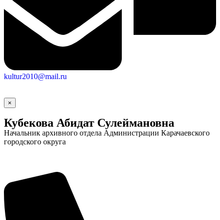
Новости
Документы
Контакты
Газета
"Минги Тау"
Виртуальная
приемная
Культурный
код кластера
kultur2010@mail.ru
×
Кубекова Абидат Сулеймановна
Начальник архивного отдела Администрации Карачаевского
городского округа