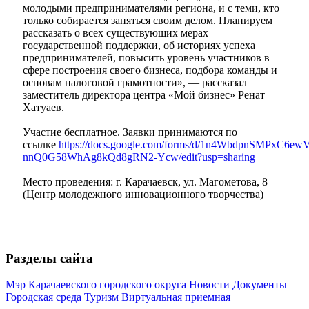
молодыми предпринимателями региона, и с теми, кто
только собирается заняться своим делом. Планируем
рассказать о всех существующих мерах
государственной поддержки, об историях успеха
предпринимателей, повысить уровень участников в
сфере построения своего бизнеса, подбора команды и
основам налоговой грамотности», — рассказал
заместитель директора центра «Мой бизнес» Ренат
Хатуаев.
Участие бесплатное. Заявки принимаются по
Мэр
ссылке
https://docs.google.com/forms/d/1n4WbdpnSMPxC6ew
nnQ0G58WhAg8kQd8gRN2-Ycw/edit?usp=sharing
Место проведения: г. Карачаевск, ул. Магометова, 8
(Центр молодежного инновационного творчества)
Разделы сайта
Мэр Карачаевского городского округа
Новости
Документы
Городская среда
Туризм
Виртуальная приемная