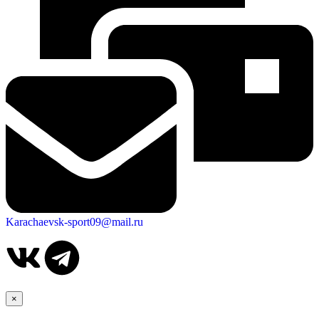
Karachaevsk-sport09@mail.ru
×