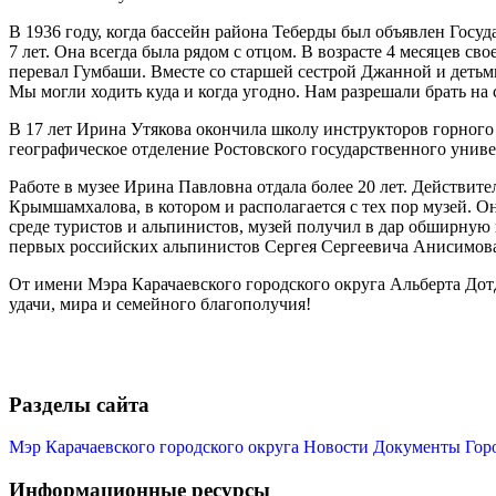
В 1936 году, когда бассейн района Теберды был объявлен Го
7 лет. Она всегда была рядом с отцом. В возрасте 4 месяцев с
перевал Гумбаши. Вместе со старшей сестрой Джанной и детьм
Мы могли ходить куда и когда угодно. Нам разрешали брать на 
В 17 лет Ирина Утякова окончила школу инструкторов горног
географическое отделение Ростовского государственного универ
Работе в музее Ирина Павловна отдала более 20 лет. Действите
Крымшамхалова, в котором и располагается с тех пор музей. О
среде туристов и альпинистов, музей получил в дар обширную
первых российских альпинистов Сергея Сергеевича Анисимова.
От имени Мэра Карачаевского городского округа Альберта Дот
удачи, мира и семейного благополучия!
Разделы сайта
Мэр Карачаевского городского округа
Новости
Документы
Гор
Информационные ресурсы