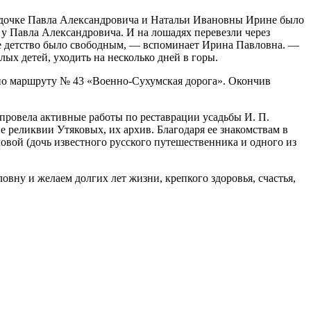
, дочке Павла Александровича и Натальи Ивановны Ирине было
й у Павла Александровича. И на лошадях перевезли через
ше детство было свободным, — вспоминает Ирина Павловна. —
лых детей, уходить на несколько дней в горы.
 по маршруту № 43 «Военно-Сухумская дорога». Окончив
 провела активные работы по реставрации усадьбы И. П.
е реликвии Утяковых, их архив. Благодаря ее знакомствам в
вой (дочь известного русского путешественника и одного из
вну и желаем долгих лет жизни, крепкого здоровья, счастья,