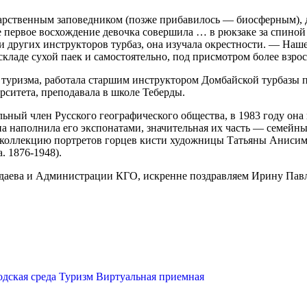
сударственным заповедником (позже прибавилось — биосферным)
вое первое восхождение девочка совершила … в рюкзаке за спино
и других инструкторов турбаз, она изучала окрестности. — На
складе сухой паек и самостоятельно, под присмотром более взрос
о туризма, работала старшим инструктором Домбайской турбазы
ситета, преподавала в​ школе Теберды.
льный член Русского географического общества, в 1983 году она
на наполнила его экспонатами, значительная их часть — семейны
 коллекцию портретов горцев кисти художницы Татьяны Анисимо
 1876-1948).
даева и Администрации КГО, искренне​ поздравляем Ирину Павло
одская среда
Туризм
Виртуальная приемная