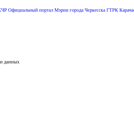
КЧР
Официальный портал Мэрии города Черкесска
ГТРК Карача
чи данных
М