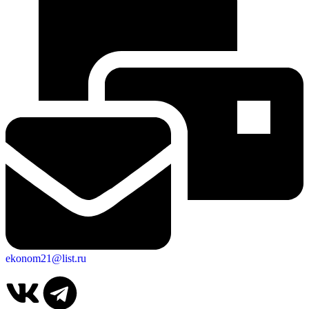
Об округе
ekonom21@list.ru