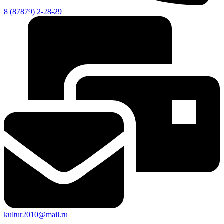
8 (87879) 2-28-29
Новости
Документы
Контакты
Газета "Минги Тау"
Виртуальная
приемная
Культурный
код кластера
kultur2010@mail.ru