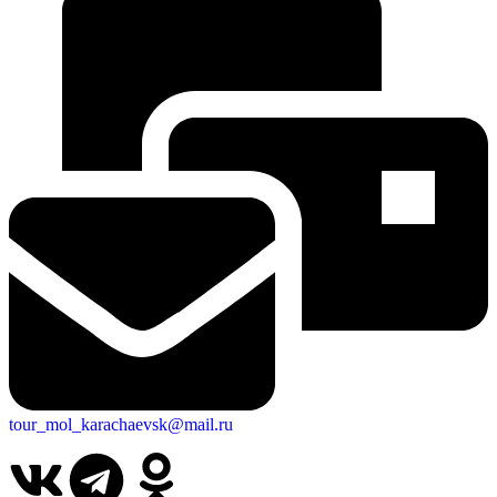
tour_mol_karachaevsk@mail.ru