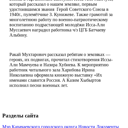
который рассказал о нашем земляке, первым
удостоившимся звания Герой Советского Союза в
1940г., пулемётчике З. Кунижеве. Также грамотой за
многолетнюю работу по военно-патриотическому
воспитанию подрастающей молодёжи Исса-Али
Муссаевич наградил работника ч/з ЦГБ Батчаеву
Альбину.
Ракай Мухтарович рассказал ребятам о земляках —
героях, их подвигах, прочитал стихотворения Иссы-
Али Мамчуева и Назира Хубиева. К мероприятию
работник читального зала Харибова Ирина
Николаевна оформила книжную выставку «Их
именами славится Россия. А Казим Хыбыртов
исполнил песни военных лет.
Разделы сайта
Мэр Карачаевского городского округа
Новости
Документы