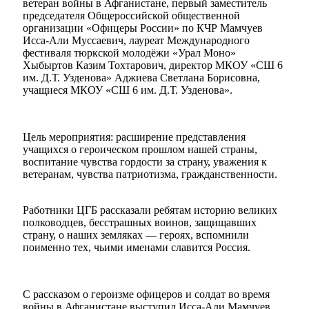
ветеран войны в Афганистане, первый заместитель
председателя Общероссийской общественной
организации «Офицеры России» по КЧР Мамчуев
Исса-Али Муссаевич, лауреат Международного
фестиваля тюркской молодёжи «Урал Моно»
Хыбыртов Казим Тохтарович, директор МКОУ «СШ 6
им. Д.Т. Узденова» Аджиева Светлана Борисовна,
учащиеся МКОУ «СШ 6 им. Д.Т. Узденова».
Цель мероприятия: расширение представления
учащихся о героическом прошлом нашей страны,
воспитание чувства гордости за страну, уважения к
ветеранам, чувства патриотизма, гражданственности.
Работники ЦГБ рассказали ребятам историю великих
полководцев, бесстрашных воинов, защищавших
страну, о наших земляках — героях, вспомнили
поименно тех, чьими именами славится Россия.
С рассказом о героизме офицеров и солдат во время
войны в Афганистане выступил Исса-Али Мамчуев,