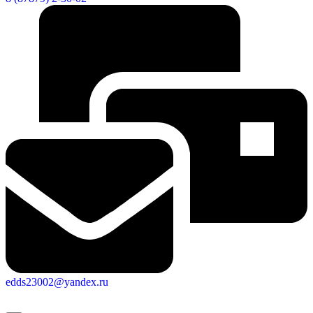
edds23002@yandex.ru