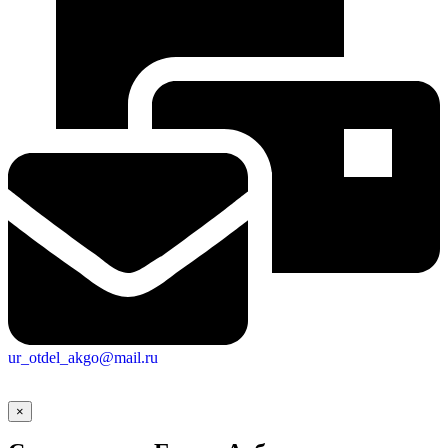
ur_otdel_akgo@mail.ru
×