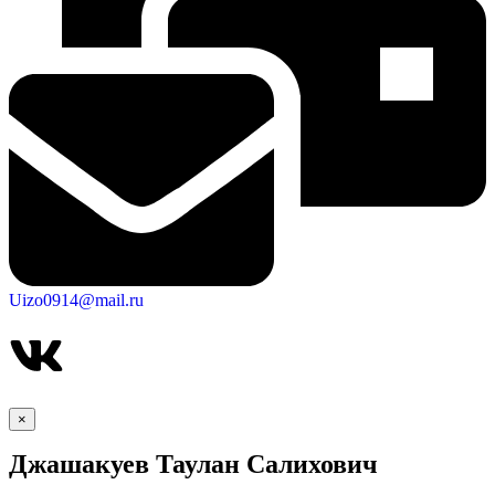
Uizo0914@mail.ru
×
Джашакуев Таулан Салихович