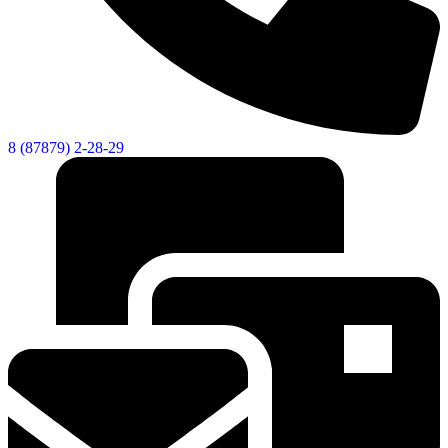
Новости
Документы
Контакты
Газета "Минги Тау"
Виртуальная
8 (87879) 2-28-29
приемная
Культурный
код кластера