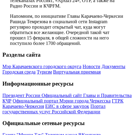
телеканалах Россия1, «Архыз 24», ОТР, а также на
Радио России и КЧРFM.
Напомним, по инициативе Главы Карачаево-Черкесии
Рашида Темрезова в социальной сети Instagram
регулярно проходит открытый чат, куда могут
обратиться все желающие. Очередной такой чат
прошел 15 февраля, в общей сложности на него
поступило более 1700 обращений.
Разделы сайта
Мэр Карачаевского городского округа
Новости
Документы
Городская среда
Туризм
Виртуальная приемная
Информационные ресурсы
Президент России
Официальный сайт Главы и Правительства
КЧР
Официальный портал Мэрии города Черкесска
ГТРК
Карачаево-Черкесия
ЕИС в сфере закупок
Портал
государственных услуг Российской Федерации
Официальные сетевые ресурсы
Газета "Минги Тау"
Телеграм-канал
ВКонтакте