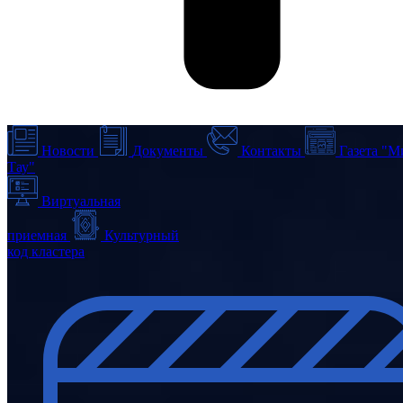
Новости
Документы
Контакты
Газета "М
Тау"
Виртуальная
приемная
Культурный
код кластера