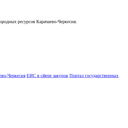
иродных ресурсов Карачаево-Черкесия.
ево-Черкесия
ЕИС в сфере закупок
Портал государственных