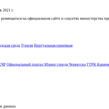
 2021 г.
размещаться на официальном сайте и соцсетях министерства пр
одская среда
Туризм
Виртуальная приемная
КЧР
Официальный портал Мэрии города Черкесска
ГТРК Карача
чи данных