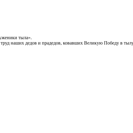
уженики тыла».
й труд наших дедов и прадедов, ковавших Великую Победу в тыл