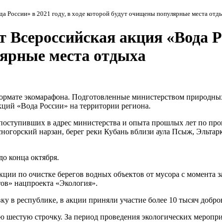
а России» в 2021 году, в ходе которой будут очищены популярные места отд
 Всероссийская акция «Вода Рос
лярные места отдыха
 формате экомарафона. Подготовленные министерством природн
ций «Вода России» на территории региона.
поступивших в адрес министерства и опыта прошлых лет по пр
ногорский нарзан, берег реки Кубань вблизи аула Псыж, Эльтар
до конца октября.
ии по очистке берегов водных объектов от мусора с момента зап
ов» нацпроекта «Экология».
ку в республике, в акции приняли участие более 10 тысяч добро
ю шестую строчку. За период проведения экологических меропри