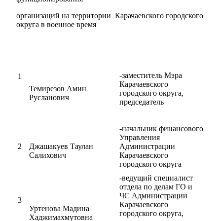
организаций на территории Карачаевского городского
округа в военное время
-заместитель Мэра
1
Карачаевского
Темирезов Амин
городского округа,
Русланович
председатель
-начальник финансового
Управления
Социальные
2
Джашакуев Таулан
Администрации
Салихович
Карачаевского
видеоролики
Веб
городского округа
камера
-ведущий специалист
отдела по делам ГО и
ЧС Администрации
3
Карачаевского
Уртенова Мадина
городского округа,
Хаджимахмутовна