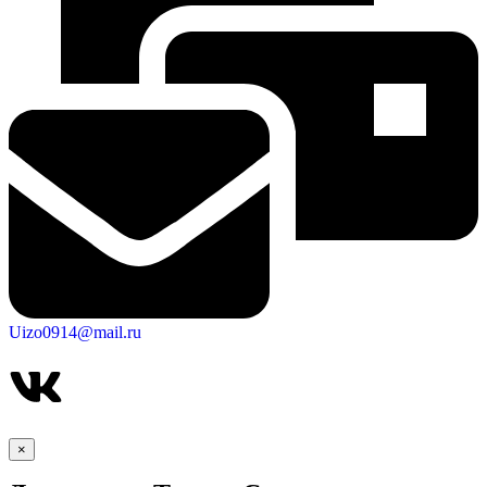
Uizo0914@mail.ru
×