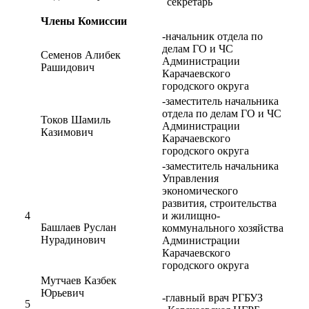
секретарь
Члены Комиссии
-начальник отдела по
делам ГО и ЧС
Семенов Алибек
Администрации
Рашидович
Карачаевского
городского округа
-заместитель начальника
отдела по делам ГО и ЧС
Токов Шамиль
Администрации
Казимович
Карачаевского
городского округа
-заместитель начальника
Управления
экономического
развития, строительства
4
и жилищно-
Башлаев Руслан
коммунального хозяйства
Нурадинович
Администрации
Карачаевского
городского округа
Мутчаев Казбек
Юрьевич
-главный врач РГБУЗ
5