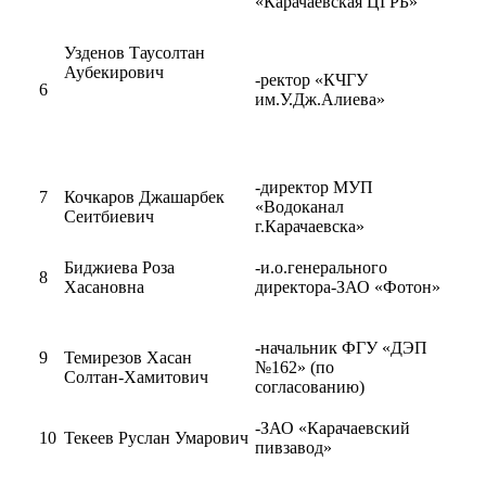
«Карачаевская ЦГРБ»
Узденов Таусолтан
Аубекирович
-ректор «КЧГУ
6
им.У.Дж.Алиева»
-директор МУП
7
Кочкаров Джашарбек
«Водоканал
Сеитбиевич
г.Карачаевска»
Биджиева Роза
-и.о.генерального
8
Хасановна
директора-ЗАО «Фотон»
-начальник ФГУ «ДЭП
9
Темирезов Хасан
№162» (по
Солтан-Хамитович
согласованию)
-ЗАО «Карачаевский
10
Текеев Руслан Умарович
пивзавод»