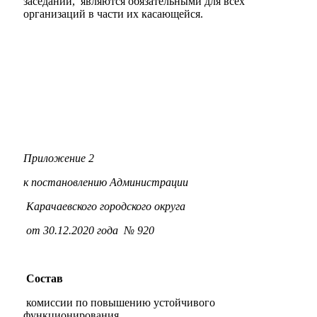
заседании, являются обязательными для всех
организаций в части их касающейся.
Новости
Документы
Контакты
Газета "Минги Тау"
Виртуальная
приемная
Культурный
код кластера
Приложение 2
к постановлению Администрации
Карачаевского городского округа
от 30.12.2020 года № 920
Состав
комиссии по повышению устойчивого
функционирования