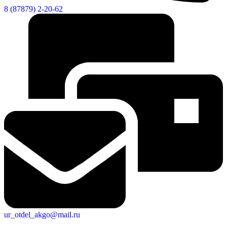
8 (87879) 2-20-62
ur_otdel_akgo@mail.ru