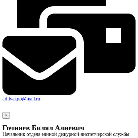
arhivakgo@mail.ru
×
Гочияев Билял Алиевич
Начальник отдела единой дежурной-диспетчерской службы