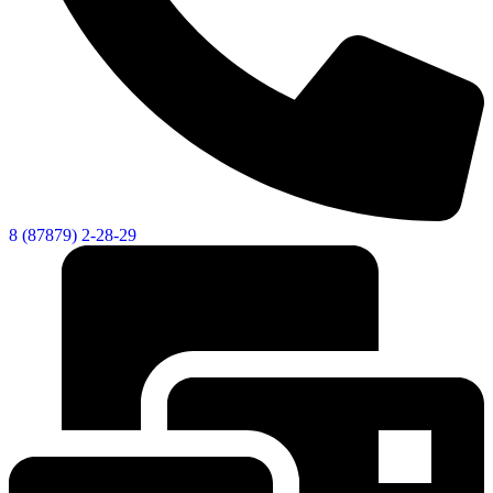
Новости
Документы
Контакты
Газета "Минги Тау"
Виртуальная
приемная
Культурный
код кластера
8 (87879) 2-28-29