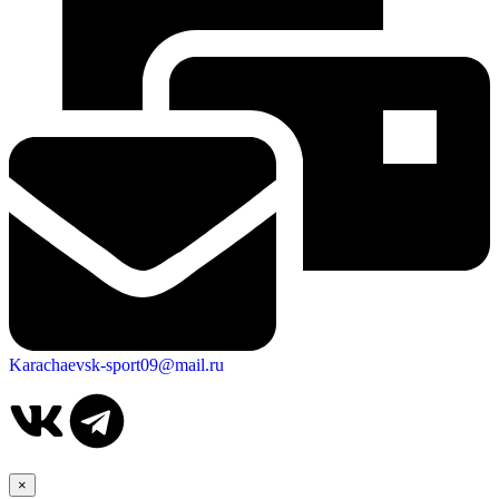
Karachaevsk-sport09@mail.ru
×