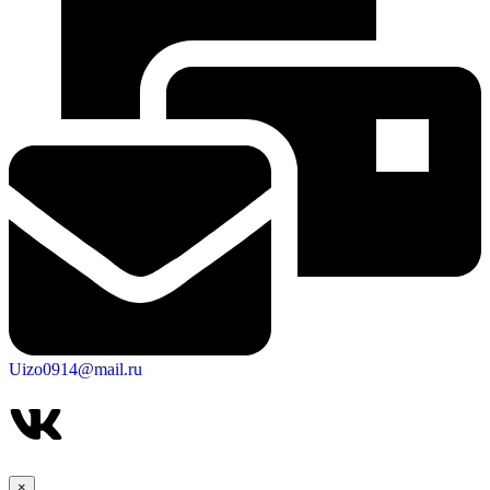
Uizo0914@mail.ru
×