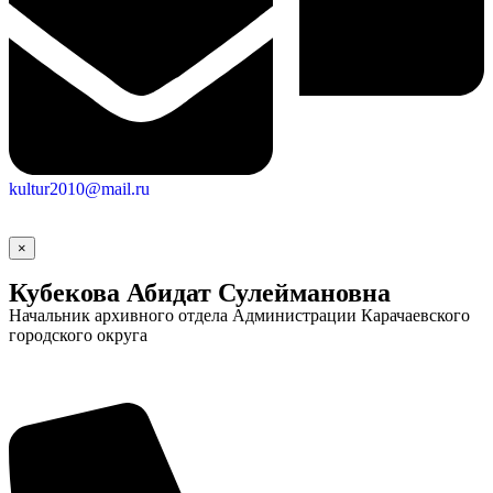
kultur2010@mail.ru
×
Кубекова Абидат Сулеймановна
Социальные
Начальник архивного отдела Администрации Карачаевского
городского округа
видеоролики
Веб
камера