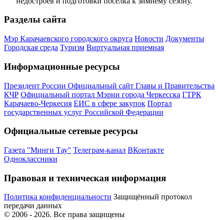
недостроев и подготовки поселка к зимнему сезону.
Разделы сайта
Мэр Карачаевского городского округа
Новости
Документы
Городская среда
Туризм
Виртуальная приемная
Информационные ресурсы
Президент России
Официальный сайт Главы и Правительства
КЧР
Официальный портал Мэрии города Черкесска
ГТРК
Карачаево-Черкесия
ЕИС в сфере закупок
Портал
государственных услуг Российской Федерации
Официальные сетевые ресурсы
Газета "Минги Тау"
Телеграм-канал
ВКонтакте
Одноклассники
Правовая и техническая информация
Политика конфиденциальности
Защищённый протокол
передачи данных
© 2006 -
2026
. Все права защищены